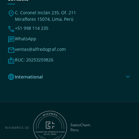
location_on
C. Coronel Inclán 235, Of. 211
Miraflores 15074, Lima, Perú
phone
+51 998 114 235
chat
WhatsApp
mail
ventas@alfredograf.com
badge
RUC: 20253259826
language
expand_more
International
SwissCham
MIEMBROS DE
Peru