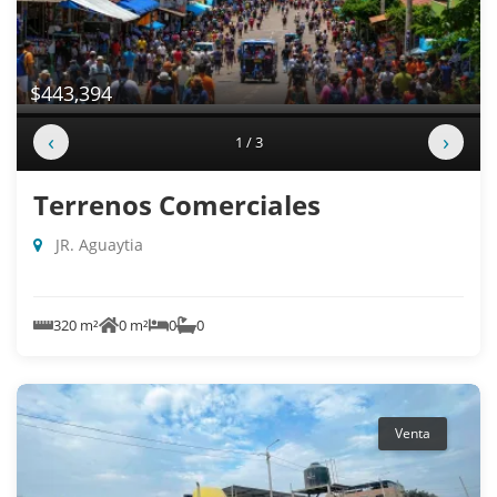
$443,394
‹
›
1 / 3
Terrenos Comerciales
JR. Aguaytia
320 m²
0 m²
0
0
Venta