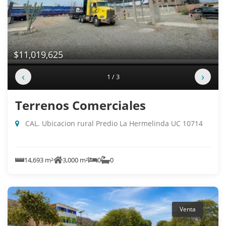
$11,019,625
‹
›
1 / 3
Terrenos Comerciales
CAL. Ubicacion rural Predio La Hermelinda UC 10714
14,693 m²
3,000 m²
0
0
Venta