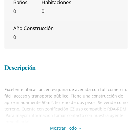
Baños
Habitaciones
0
0
Año Construcción
0
Descripción
Excelente ubicación, en esquina de avenida con full comercio,
fácil acceso y transporte público. Tiene una construcción de
aproximadamente 50m2, terreno de dos pisos. Se vende como
terreno. Cuenta con zonificación CZ uso compatible RDA-RDM.
¡Para mayor información tomar contacto con nuestra agente
inmobiliaria!
Mostrar Todo