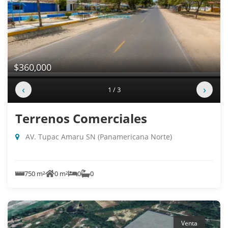
$360,000
‹
›
1 / 3
Terrenos Comerciales
AV. Tupac Amaru SN (Panamericana Norte)
750 m²
0 m²
0
0
Venta