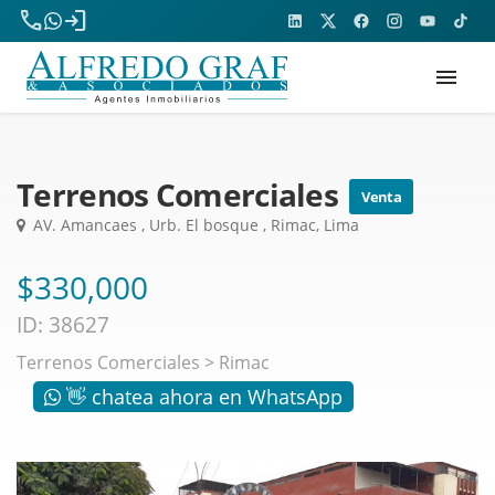
phone
login
menu
Terrenos Comerciales
Venta
AV. Amancaes , Urb. El bosque , Rimac, Lima
$330,000
ID: 38627
Terrenos Comerciales
>
Rimac
👋 chatea ahora en WhatsApp