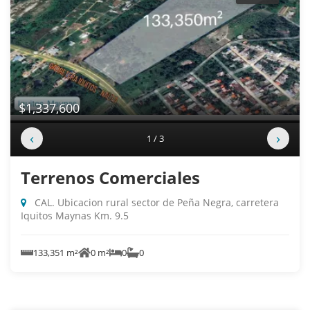
$1,337,600
‹
›
1 / 3
Terrenos Comerciales
CAL. Ubicacion rural sector de Peña Negra, carretera
Iquitos Maynas Km. 9.5
133,351 m²
0 m²
0
0