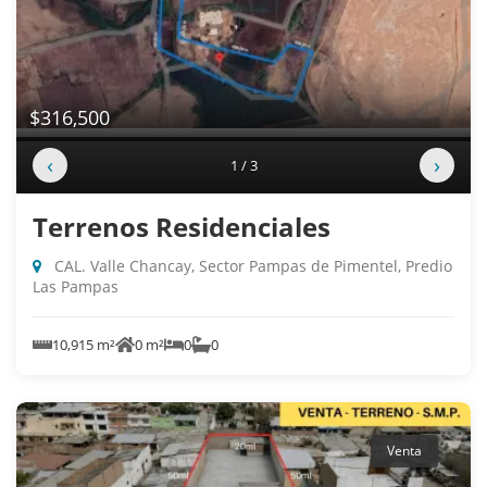
$316,500
‹
›
1 / 3
Terrenos Residenciales
CAL. Valle Chancay, Sector Pampas de Pimentel, Predio
Las Pampas
10,915 m²
0 m²
0
0
Venta