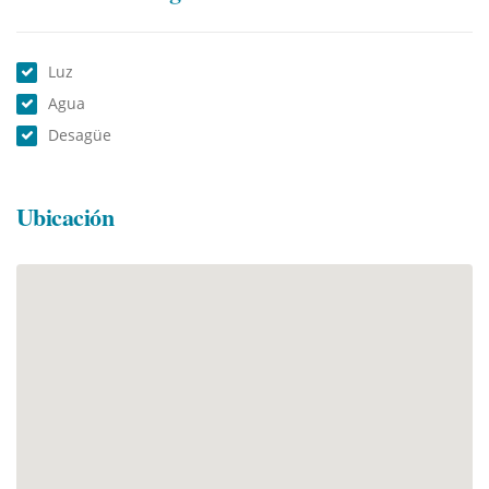
Luz
Agua
Desagüe
Ubicación