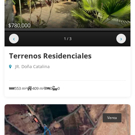
$780,000
‹
›
1 / 3
Terrenos Residenciales
JR. Doña Catalina
553 m²
409 m²
0
0
Venta