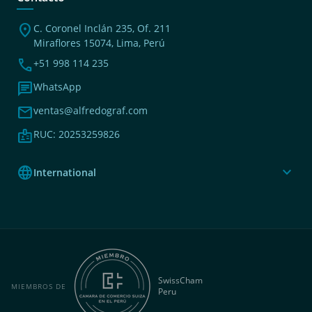
location_on
C. Coronel Inclán 235, Of. 211
Miraflores 15074, Lima, Perú
phone
+51 998 114 235
chat
WhatsApp
mail
ventas@alfredograf.com
badge
RUC: 20253259826
language
expand_more
International
SwissCham
MIEMBROS DE
Peru