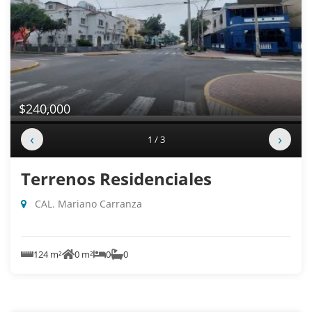
$240,000
‹
›
1 / 3
Terrenos Residenciales
CAL. Mariano Carranza
124 m²
0 m²
0
0