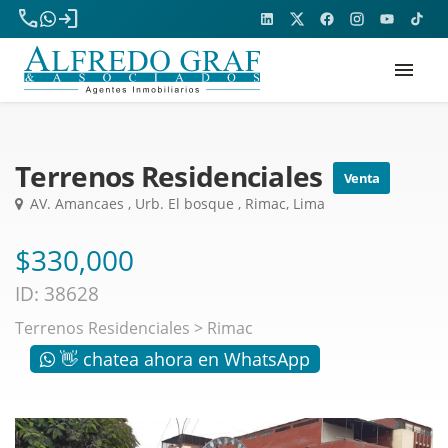
phone
login
menu
Terrenos Residenciales
Venta
AV. Amancaes , Urb. El bosque , Rimac, Lima
$330,000
ID: 38628
Terrenos Residenciales
>
Rimac
👋 chatea ahora en WhatsApp