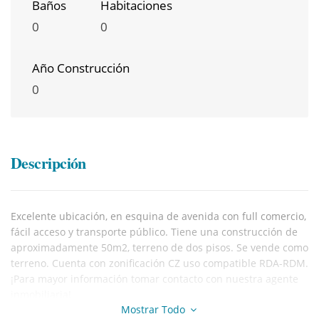
Baños
Habitaciones
0
0
Año Construcción
0
Descripción
Excelente ubicación, en esquina de avenida con full comercio,
fácil acceso y transporte público. Tiene una construcción de
aproximadamente 50m2, terreno de dos pisos. Se vende como
terreno. Cuenta con zonificación CZ uso compatible RDA-RDM.
¡Para mayor información tomar contacto con nuestra agente
inmobiliaria!
Mostrar Todo