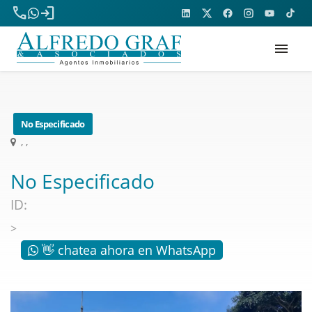
phone
login
menu
No Especificado
, ,
No Especificado
ID:
>
👋 chatea ahora en WhatsApp