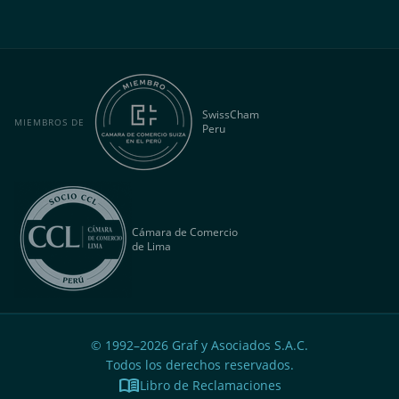
SwissCham
MIEMBROS DE
Peru
Cámara de Comercio
de Lima
© 1992–
2026
Graf y Asociados S.A.C.
Todos los derechos reservados.
menu_book
Libro de Reclamaciones