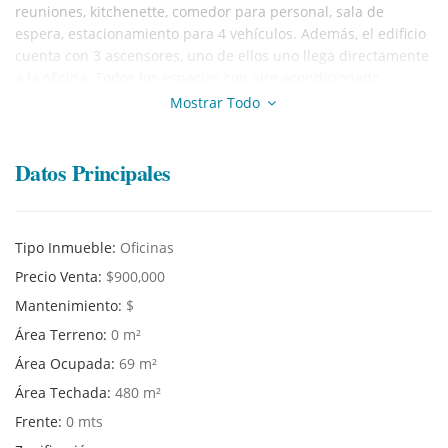
reuniones, kitchenette, comedor para personal, sala de
espera, estacionamiento para 4 vehículos. Además, el edificio
cuenta con 3 ascensores, uno de ellos uno llega directamente
a la oficina. Todos los espacios con aire acondicionado,
cableado estructurado, luminarias, cielo raso, sistema contra
Mostrar Todo
incendios, puertas de vidrio. ¡Para más información contacte
con nuestros agentes!
Datos Principales
Tipo Inmueble:
Oficinas
Precio Venta:
$900,000
Mantenimiento:
$
Área Terreno:
0 m²
Área Ocupada:
69 m²
Área Techada:
480 m²
Frente:
0 mts