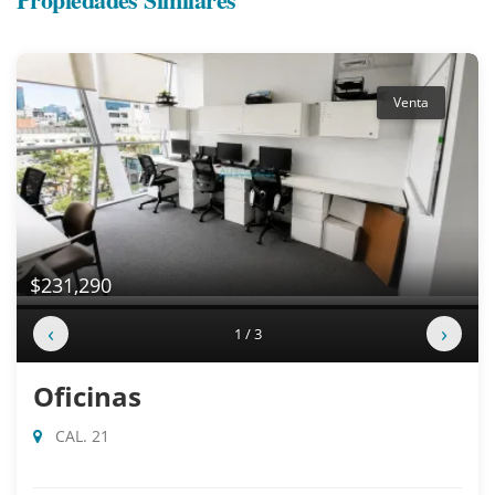
Venta
$231,290
‹
›
1 / 3
Oficinas
CAL. 21