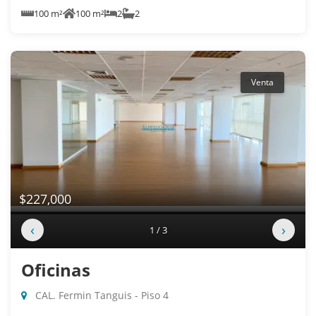
100 m²
100 m²
2
2
Venta
$227,000
‹
›
1 / 3
Oficinas
CAL. Fermin Tanguis - Piso 4