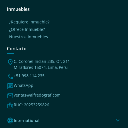
Inmuebles
¿Requiere Inmueble?
¿Ofrece Inmueble?
Nuestros Inmuebles
Contacto
location_on
C. Coronel Inclán 235, Of. 211
Miraflores 15074, Lima, Perú
phone
+51 998 114 235
chat
WhatsApp
mail
ventas@alfredograf.com
badge
RUC: 20253259826
language
expand_more
International