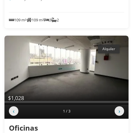
109 m²
109 m²
3
2
Alquiler
$1,028
‹
›
1 / 3
Oficinas