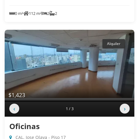
0 m²
112 m²
2
2
Alquiler
$1,423
‹
›
1 / 3
Oficinas
CAL. Jose Olaya - Piso 17