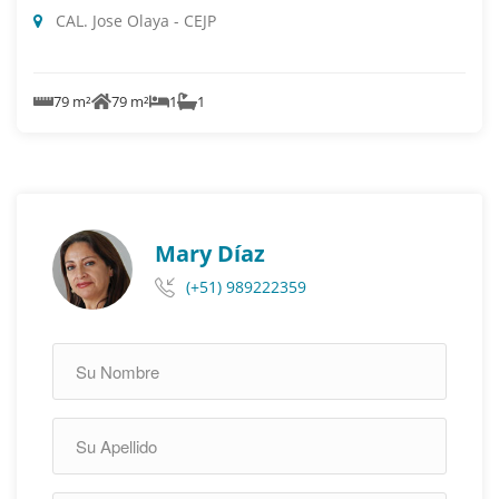
CAL. Jose Olaya - CEJP
79 m²
79 m²
1
1
Mary Díaz
(+51) 989222359