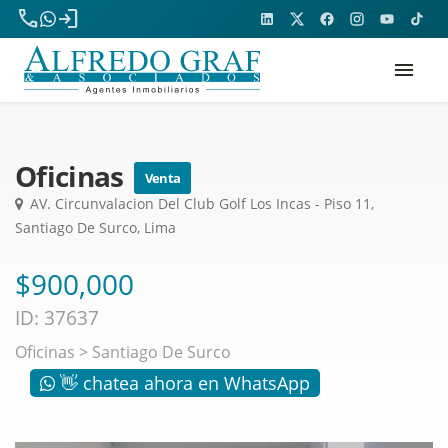
phone
login
menu
Oficinas
Venta
AV. Circunvalacion Del Club Golf Los Incas - Piso 11,
Santiago De Surco, Lima
$900,000
ID: 37637
Oficinas
>
Santiago De Surco
👋 chatea ahora en WhatsApp