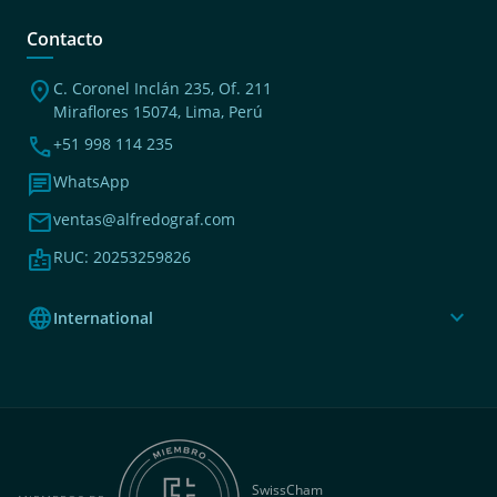
Contacto
location_on
C. Coronel Inclán 235, Of. 211
Miraflores 15074, Lima, Perú
phone
+51 998 114 235
chat
WhatsApp
mail
ventas@alfredograf.com
badge
RUC: 20253259826
language
expand_more
International
SwissCham