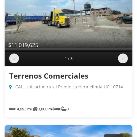
$11,019,625
‹
›
1 / 3
Terrenos Comerciales
CAL. Ubicacion rural Predio La Hermelinda UC 10714
14,693 m²
3,000 m²
0
0