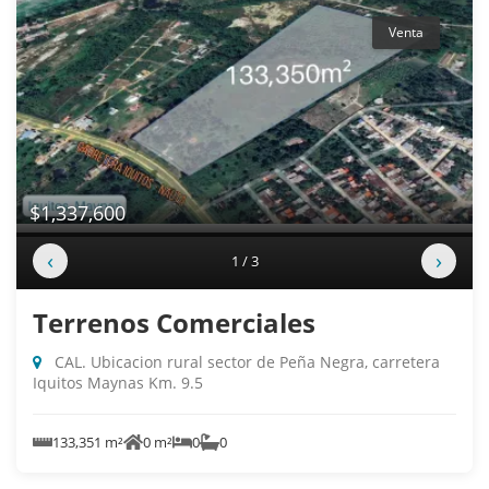
Venta
$1,337,600
‹
›
1 / 3
Terrenos Comerciales
CAL. Ubicacion rural sector de Peña Negra, carretera
Iquitos Maynas Km. 9.5
133,351 m²
0 m²
0
0