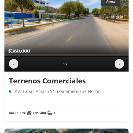
Venta
$360,000
‹
›
1 / 3
Terrenos Comerciales
AV. Tupac Amaru SN (Panamericana Norte)
750 m²
0 m²
0
0