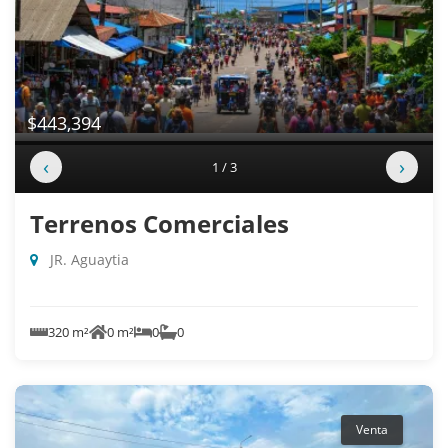
$443,394
‹
›
1 / 3
Terrenos Comerciales
JR. Aguaytia
320 m²
0 m²
0
0
Venta