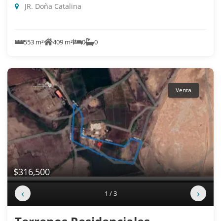
JR. Doña Catalina
553 m²
409 m²
0
0
Venta
$316,500
‹
›
1 / 3