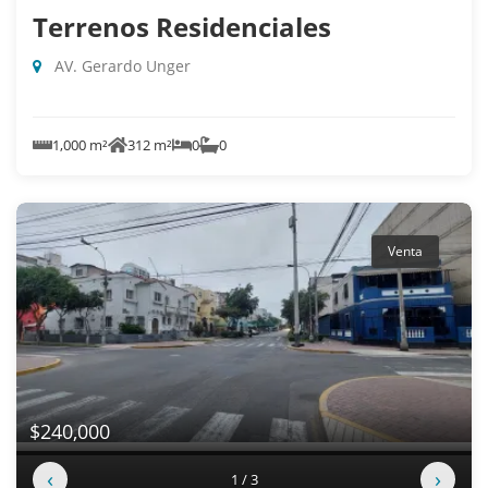
Terrenos Residenciales
AV. Gerardo Unger
1,000 m²
312 m²
0
0
Venta
$240,000
‹
›
1 / 3