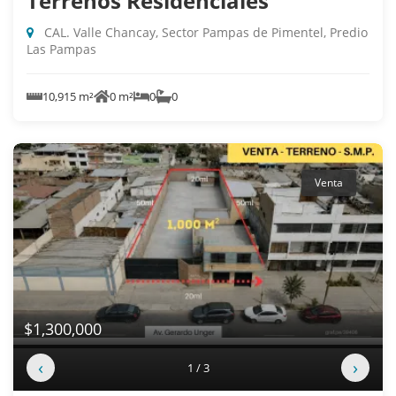
Terrenos Residenciales
CAL. Valle Chancay, Sector Pampas de Pimentel, Predio
Las Pampas
10,915 m²
0 m²
0
0
Venta
$1,300,000
‹
›
1 / 3