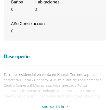
Baños
Habitaciones
0
0
Año Construcción
0
Descripción
Terreno residencial en venta en Huaral: Terreno a pie de
carretera Huaral - Chancay. A 15 minutos de zona comercial,
Centro Comercial Megaplaza, Hipermercado Tottus,
estaciones de servicio. Rodeado de haciendas y Fundos.
Cuenta con dos amplios frentes de 37ml y 25ml. ¡Para más
información contacte con nuestros agentes!
Mostrar Todo