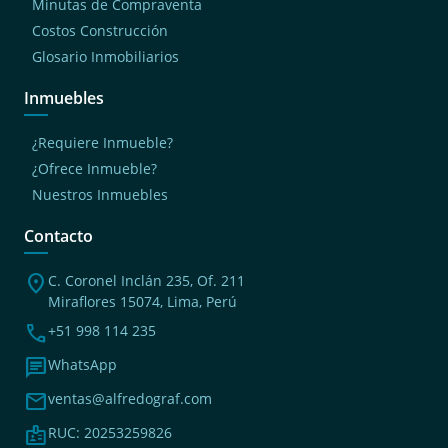
Minutas de Compraventa
Costos Construcción
Glosario Inmobiliarios
Inmuebles
¿Requiere Inmueble?
¿Ofrece Inmueble?
Nuestros Inmuebles
Contacto
location_on
C. Coronel Inclán 235, Of. 211
Miraflores 15074, Lima, Perú
phone
+51 998 114 235
chat
WhatsApp
mail
ventas@alfredograf.com
badge
RUC: 20253259826