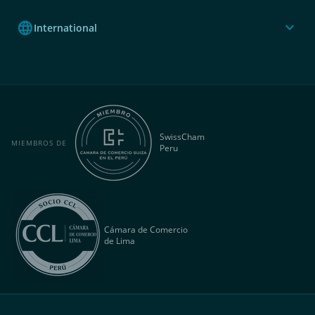
language
expand_more
International
SwissCham
MIEMBROS DE
Peru
Cámara de Comercio
de Lima