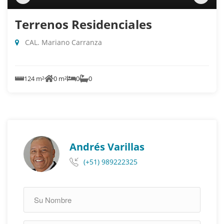
Terrenos Residenciales
CAL. Mariano Carranza
124 m²
0 m²
0
0
Andrés Varillas
(+51) 989222325