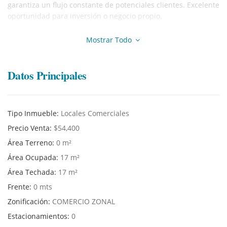
garantiza un flujo constante de potenciales clientes. Excelente
oportunidad para inversión o negocio propio.
¡Para mayor información o coordinar alguna visita tomar
Mostrar Todo
contacto con nuestro agente inmobiliario!
Datos Principales
Tipo Inmueble:
Locales Comerciales
Precio Venta:
$54,400
Área Terreno:
0 m²
Área Ocupada:
17 m²
Área Techada:
17 m²
Frente:
0 mts
Zonificación:
COMERCIO ZONAL
Estacionamientos:
0