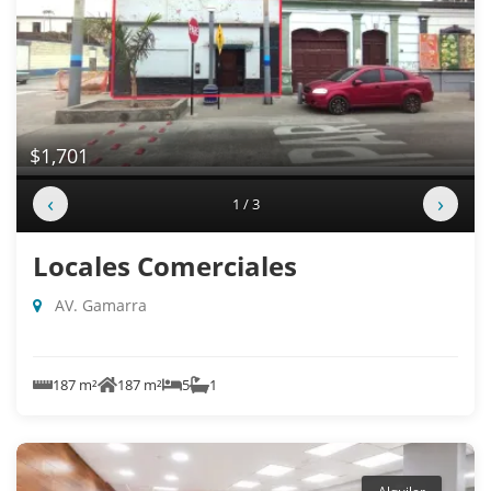
$1,701
‹
›
1 / 3
Locales Comerciales
AV. Gamarra
187 m²
187 m²
5
1