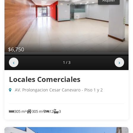
Alquiler
$6,750
‹
›
1 / 3
Locales Comerciales
AV. Prolongacion Cesar Canevaro - Piso 1 y 2
305 m²
305 m²
12
3