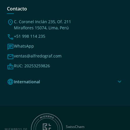
Contacto
location_on
C. Coronel Inclán 235, Of. 211
Miraflores 15074, Lima, Perú
phone
+51 998 114 235
chat
WhatsApp
mail
ventas@alfredograf.com
badge
RUC: 20253259826
language
expand_more
International
SwissCham
MIEMBROS DE