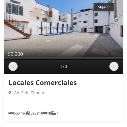
Alquiler
$9,000
‹
›
1 / 3
Locales Comerciales
AV. Petit Thouars
600 m²
593 m²
18
7