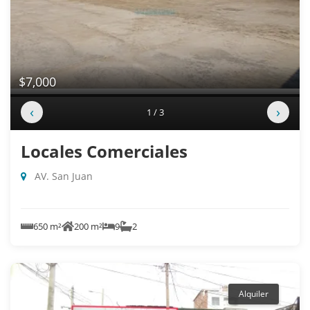
$7,000
‹
›
1 / 3
Locales Comerciales
AV. San Juan
650 m²
200 m²
9
2
Alquiler