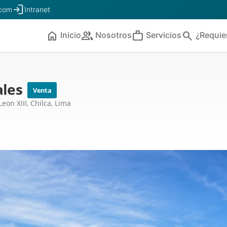
login
.com
Intranet
home
people
work
search
Inicio
Nosotros
Servicios
¿Requie
ales
Venta
eon XIII, Chilca, Lima