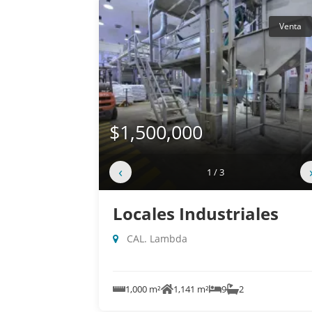
Venta
$1,500,000
‹
1 / 3
Locales Industriales
CAL. Lambda
1,000 m²
1,141 m²
9
2