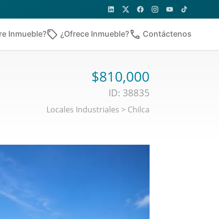
sell
phone
re Inmueble?
¿Ofrece Inmueble?
Contáctenos
$810,000
ID: 38835
Locales Industriales
>
Chilca