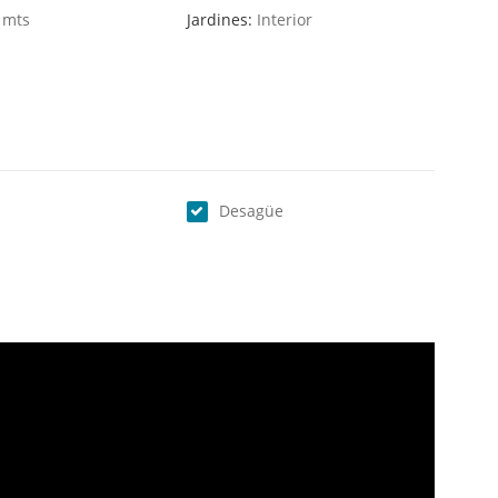
 mts
Jardines:
Interior
Desagüe