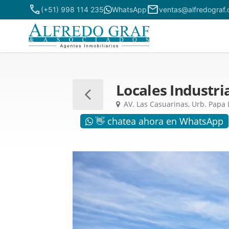
phone
mail
(+51) 998 114 235
WhatsApp
ventas@alfredograf
Locales Industri
AV. Las Casuarinas, Urb. Papa L
👋 chatea ahora en WhatsApp