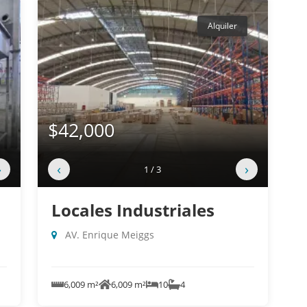
Alquiler
$42,000
›
‹
›
1 / 3
Locales Industriales
AV. Enrique Meiggs
6,009 m²
6,009 m²
10
4