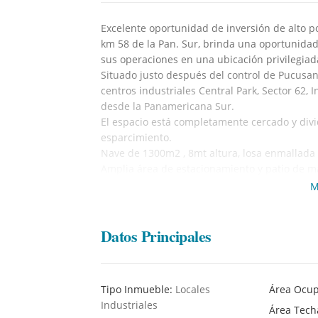
Excelente oportunidad de inversión de alto po
km 58 de la Pan. Sur, brinda una oportunida
sus operaciones en una ubicación privilegiad
Situado justo después del control de Pucusan
centros industriales Central Park, Sector 62, 
desde la Panamericana Sur.
El espacio está completamente cercado y divid
esparcimiento.
Nave de 1300m2 , 8mt altura, losa enmallada
Amplia área de estacionamiento y patio de m
Estacionamiento techado para 2 vehículos, 3 
M
acondicionado, almacén con capacidad para 1
camiones, servicios de luz trifásica, agua e in
Datos Principales
Adicionalmente, cuenta con una casa con 4 am
Para mayor información o coordinar una visit
Tipo Inmueble:
Locales
Área Ocu
Industriales
Área Tec