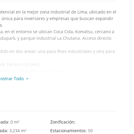
tencial en la mejor zona industrial de Lima, ubicado en el
d única para inversores y empresas que buscan expandir
a.
a, en el entorno se ubican Coca Cola, Komatsu, cercano a
Indupark, y parque industrial La Chutana. Acceso directo
ido en dos áreas: una para fines industriales y otra para
 de 18cms (1,612m2)
aniobras afirmadas de 1,611m2.
baños y duchas, 2 comedores, oficinas con aire
ostrar Todo
300 posiciones de racks, portón para acceso de
ternet.
bientes, 3 baños, con patio y piscina.
a tomar contacto con nuestro agente inmobiliario!
pada:
0 m²
Zonificación:
hada:
3,234 m²
Estacionamientos:
50