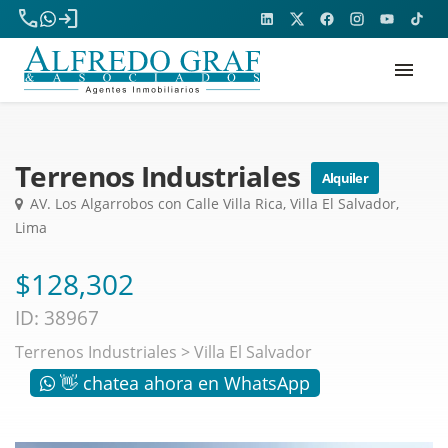
phone
login
menu
Terrenos Industriales
Alquiler
AV. Los Algarrobos con Calle Villa Rica, Villa El Salvador,
Lima
$128,302
ID: 38967
Terrenos Industriales
>
Villa El Salvador
👋 chatea ahora en WhatsApp