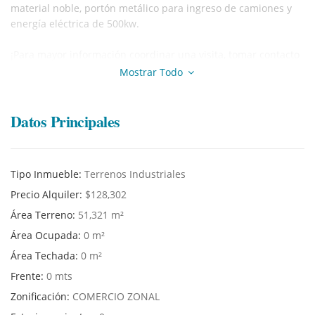
material noble, portón metálico para ingreso de camiones y
energía eléctrica de 500kw.
¡Para mayor información coordinar una visita, tomar contacto
con nuestro agente inmobiliario!
Mostrar Todo
Datos Principales
Tipo Inmueble:
Terrenos Industriales
Precio Alquiler:
$128,302
Área Terreno:
51,321 m²
Área Ocupada:
0 m²
Área Techada:
0 m²
Frente:
0 mts
Zonificación:
COMERCIO ZONAL