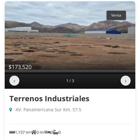
Venta
$173,520
‹
›
1 / 3
Terrenos Industriales
AV. Panamericana Sur Km. 57.5
1,157 m²
0 m²
0
0