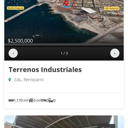
$2,500,000
‹
›
1 / 3
Terrenos Industriales
CAL. Ferrocarril
1,170 m²
0 m²
0
0