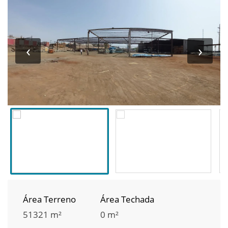
‹
›
Área Terreno
Área Techada
51321 m²
0 m²