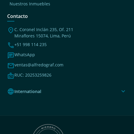
Nuestros Inmuebles
Contacto
location_on
C. Coronel Inclán 235, Of. 211
Miraflores 15074, Lima, Perú
phone
+51 998 114 235
chat
WhatsApp
mail
ventas@alfredograf.com
badge
RUC: 20253259826
language
expand_more
International