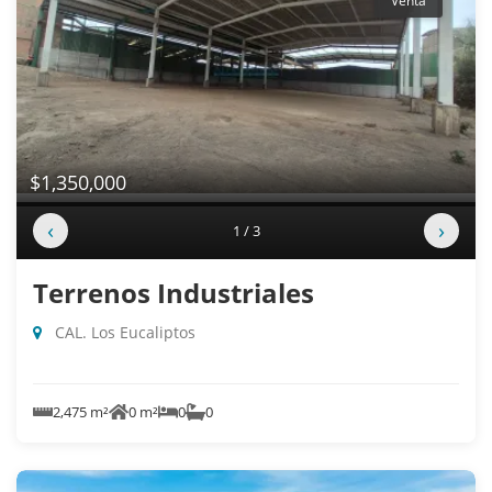
Venta
$1,350,000
‹
›
1 / 3
Terrenos Industriales
CAL. Los Eucaliptos
2,475 m²
0 m²
0
0