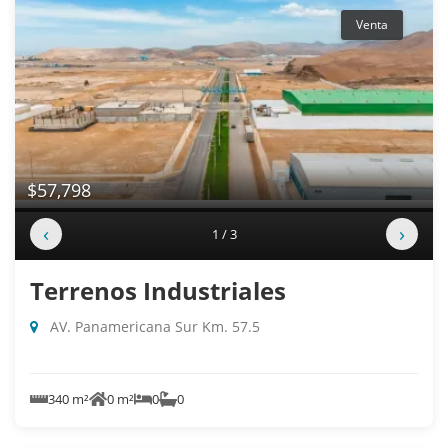
Venta
$57,798
‹
›
1 / 3
Terrenos Industriales
AV. Panamericana Sur Km. 57.5
340 m²
0 m²
0
0