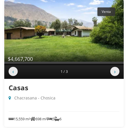
Venta
$4,667,700
‹
›
1 / 3
Casas
Chacrasana - Chosica
15,559 m²
698 m²
5
6