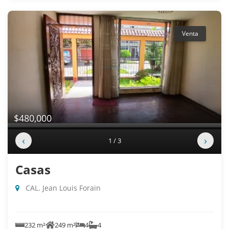
Venta
$480,000
‹
›
1 / 3
Casas
CAL. Jean Louis Forain
232 m²
249 m²
4
4