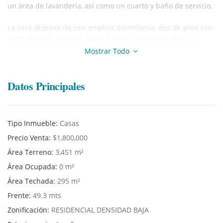
un área de lavandería, así como un cuarto y baño de servicio.
La casa dispone de seis amplios dormitorios, dos de ellos con
baño privado. Además, cuenta con un depósito extra. Su
extenso jardín ofrece un espacio perfecto para disfrutar de
Mostrar Todo
actividades al aire libre (donde se podrían estacionar también
unos 25 autos).
La propiedad tiene zonificación residencial baja, lo que
Datos Principales
permite su uso como establecimiento de hospedaje, casa de
reposo, casa campestre y restaurantes turísticos. ¡Una
oportunidad única que no te puedes perder!
Tipo Inmueble:
Casas
¡Contáctanos para más información o para programar una
Precio Venta:
$1,800,000
visita!
Área Terreno:
3,451 m²
Área Ocupada:
0 m²
Área Techada:
295 m²
Frente:
49.3 mts
Zonificación:
RESIDENCIAL DENSIDAD BAJA