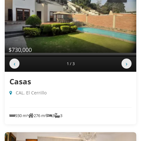
$730,000
‹
›
1 / 3
Casas
CAL. El Cerrillo
930 m²
276 m²
3
3