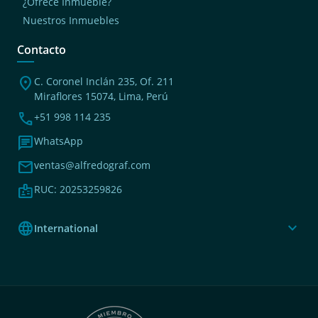
¿Ofrece Inmueble?
Nuestros Inmuebles
Contacto
location_on
C. Coronel Inclán 235, Of. 211
Miraflores 15074, Lima, Perú
phone
+51 998 114 235
chat
WhatsApp
mail
ventas@alfredograf.com
badge
RUC: 20253259826
language
expand_more
International