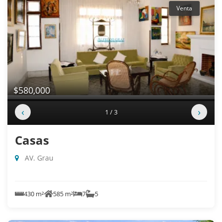
Venta
$580,000
‹
›
1 / 3
Casas
AV. Grau
430 m²
585 m²
7
5