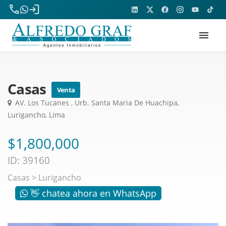
phone
login
menu
Casas
Venta
AV. Los Tucanes , Urb. Santa Maria De Huachipa,
Lurigancho, Lima
$1,800,000
ID: 39160
Casas
>
Lurigancho
👋 chatea ahora en WhatsApp