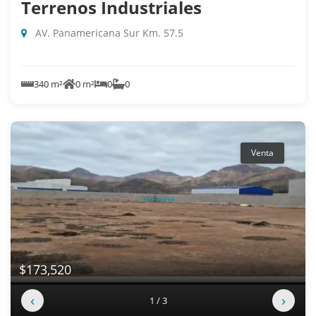
Terrenos Industriales
AV. Panamericana Sur Km. 57.5
340 m²
0 m²
0
0
Venta
$173,520
‹
›
1 / 3