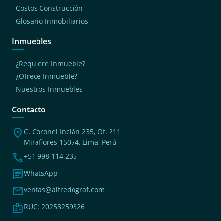
Costos Construcción
Glosario Inmobiliarios
Inmuebles
¿Requiere Inmueble?
¿Ofrece Inmueble?
Nuestros Inmuebles
Contacto
location_on
C. Coronel Inclán 235, Of. 211
Miraflores 15074, Lima, Perú
phone
+51 998 114 235
chat
WhatsApp
mail
ventas@alfredograf.com
badge
RUC: 20253259826