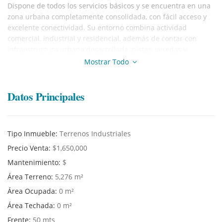
Dispone de todos los servicios básicos y se encuentra en una
zona urbana completamente consolidada, con fácil acceso y
excelente conectividad. Su entorno combina actividad
comercial, industrial y residencial, además de contar con
infraestructura urbana desarrollada, pistas, veredas y
alumbrado público, convirtiéndolo en una excelente
Mostrar Todo
oportunidad para la implementación de plantas industriales,
almacenes, centros de distribución u otros proyectos afines.
¡Para mayor información o coordinar una visita, tomar
Datos Principales
contacto con nuestro agente inmobiliario!
Tipo Inmueble:
Terrenos Industriales
Precio Venta:
$1,650,000
Mantenimiento:
$
Área Terreno:
5,276 m²
Área Ocupada:
0 m²
Área Techada:
0 m²
Frente:
50 mts