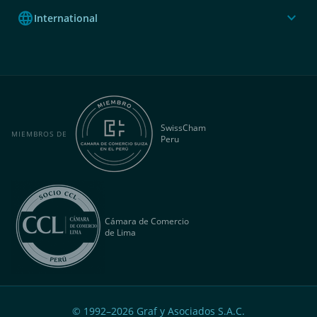
language
expand_more
International
SwissCham
MIEMBROS DE
Peru
Cámara de Comercio
de Lima
© 1992–
2026
Graf y Asociados S.A.C.