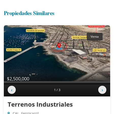
Propiedades Similares
Venta
$2,500,000
‹
›
1 / 3
Terrenos Industriales
CAL. Ferrocarril