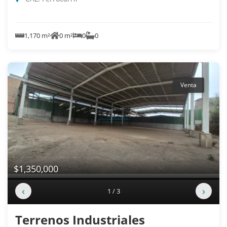
1,170 m²
0 m²
0
0
Venta
$1,350,000
‹
›
1 / 3
Terrenos Industriales