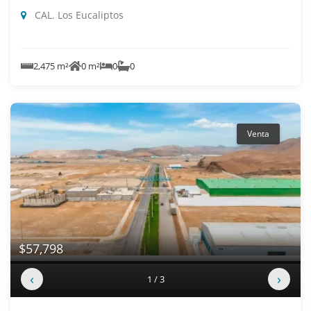
CAL. Los Eucaliptos
2,475 m²
0 m²
0
0
Venta
$57,798
‹
›
1 / 3