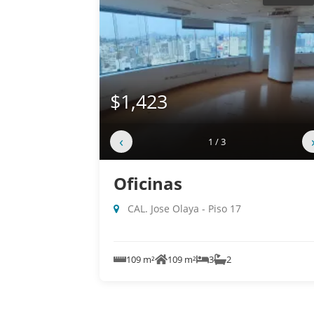
$1,423
‹
1 / 3
Oficinas
CAL. Jose Olaya - Piso 17
109 m²
109 m²
3
2