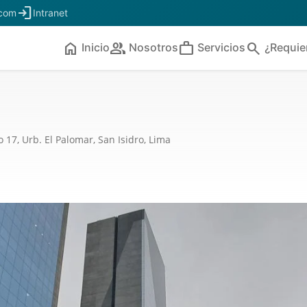
login
.com
Intranet
home
people
work
search
Inicio
Nosotros
Servicios
¿Requie
17, Urb. El Palomar, San Isidro, Lima