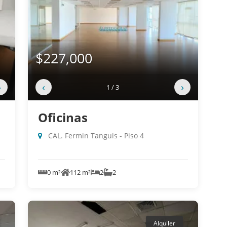
$227,000
›
‹
›
1 / 3
Oficinas
CAL. Fermin Tanguis - Piso 4
0 m²
112 m²
2
2
Alquiler