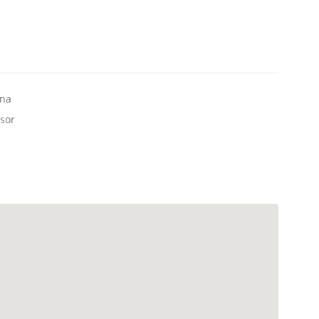
rre Forum es una decisión estratégica que proporcionará
a, tomar contacto con nuestro agente inmobiliario!
rna
sor