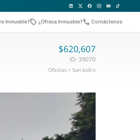
sell
phone
re Inmueble?
¿Ofrece Inmueble?
Contáctenos
$620,607
ID: 39070
Oficinas
>
San Isidro