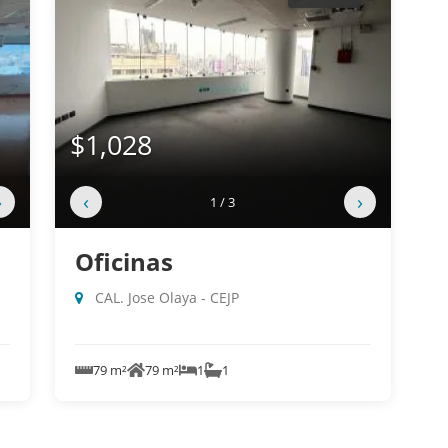
$1,028
›
‹
›
1 / 3
Oficinas
CAL. Jose Olaya - CEJP
79 m²
79 m²
1
1