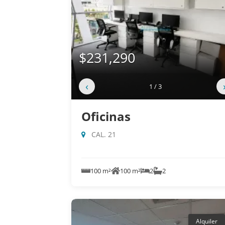
$231,290
‹
1 / 3
Oficinas
CAL. 21
100 m²
100 m²
2
2
Alquiler