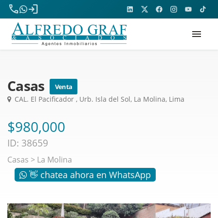
phone
login
menu
Casas
Venta
CAL. El Pacificador , Urb. Isla del Sol, La Molina, Lima
$980,000
ID: 38659
Casas
>
La Molina
👋 chatea ahora en WhatsApp