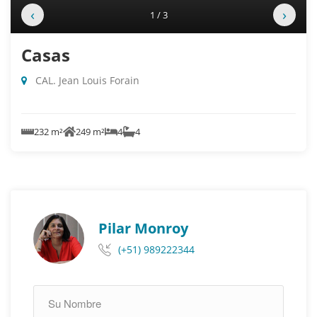
‹
›
1 / 3
Casas
CAL. Jean Louis Forain
232 m²
249 m²
4
4
Pilar Monroy
(+51) 989222344