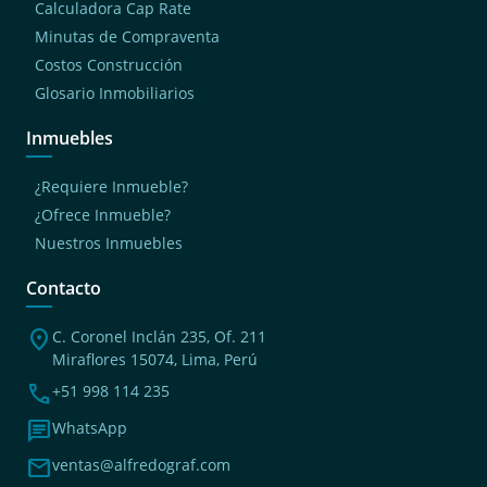
Calculadora Cap Rate
Minutas de Compraventa
Costos Construcción
Glosario Inmobiliarios
Inmuebles
¿Requiere Inmueble?
¿Ofrece Inmueble?
Nuestros Inmuebles
Contacto
location_on
C. Coronel Inclán 235, Of. 211
Miraflores 15074, Lima, Perú
phone
+51 998 114 235
chat
WhatsApp
mail
ventas@alfredograf.com