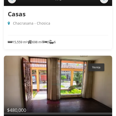
Casas
Chacrasana - Chosica
15,559 m²
698 m²
5
6
Venta
$480,000