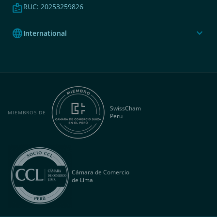
badge
RUC: 20253259826
language
expand_more
International
SwissCham
MIEMBROS DE
Peru
Cámara de Comercio
de Lima