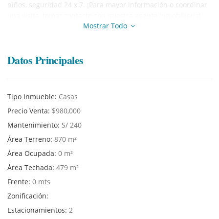
niños, seguridad 24 x 7. ¡Para mayor información o coordinar
una visita, tomar contacto con nuestra agente inmobiliaria!
Mostrar Todo
Datos Principales
Tipo Inmueble:
Casas
Precio Venta:
$980,000
Mantenimiento:
S/ 240
Área Terreno:
870 m²
Área Ocupada:
0 m²
Área Techada:
479 m²
Frente:
0 mts
Zonificación:
Estacionamientos:
2