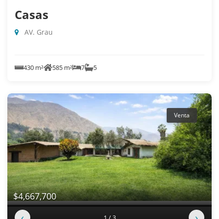
Casas
AV. Grau
430 m²
585 m²
7
5
Venta
$4,667,700
‹
›
1 / 3