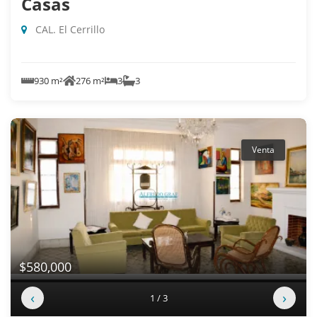
Casas
CAL. El Cerrillo
930 m²
276 m²
3
3
Venta
$580,000
‹
›
1 / 3