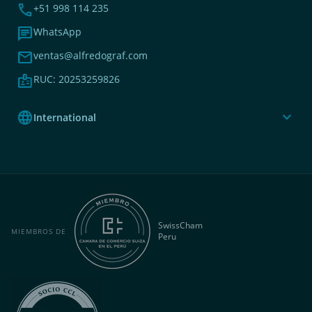
phone
+51 998 114 235
chat
WhatsApp
mail
ventas@alfredograf.com
badge
RUC: 20253259826
language
expand_more
International
SwissCham
MIEMBROS DE
Peru