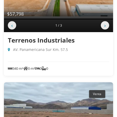
$57,798
‹
›
1 / 3
Terrenos Industriales
AV. Panamericana Sur Km. 57.5
340 m²
0 m²
0
0
Venta