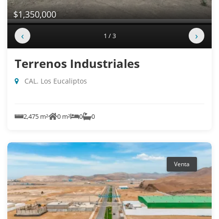
$1,350,000
‹
›
1 / 3
Terrenos Industriales
CAL. Los Eucaliptos
2,475 m²
0 m²
0
0
Venta