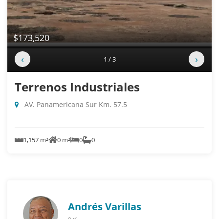
$173,520
‹
›
1 / 3
Terrenos Industriales
AV. Panamericana Sur Km. 57.5
1,157 m²
0 m²
0
0
Andrés Varillas