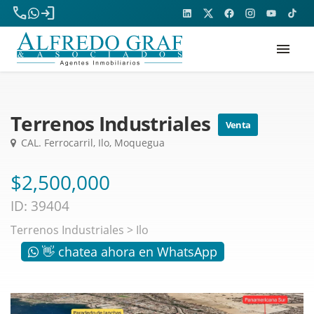
phone
login
menu
Terrenos Industriales
Venta
CAL. Ferrocarril, Ilo, Moquegua
$2,500,000
ID: 39404
Terrenos Industriales
>
Ilo
👋 chatea ahora en WhatsApp