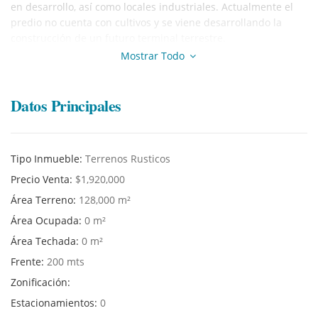
en desarrollo, así como locales industriales. Actualmente el
predio no cuenta con cultivos y se viene desarrollando la
construcción de un futuro terminal terrestre.
Hay dos urbanizaciones al costado y con una proyección de
Mostrar Todo
otra que ya están promocionando. En el terreno se proyecto
un centro comercial por lo que tiene 650m2 cercados.
Datos Principales
¡Para mayor información o coordinar alguna visita tomar
contacto con nuestro agente inmobiliario!
Tipo Inmueble:
Terrenos Rusticos
Precio Venta:
$1,920,000
Área Terreno:
128,000 m²
Área Ocupada:
0 m²
Área Techada:
0 m²
Frente:
200 mts
Zonificación:
Estacionamientos:
0