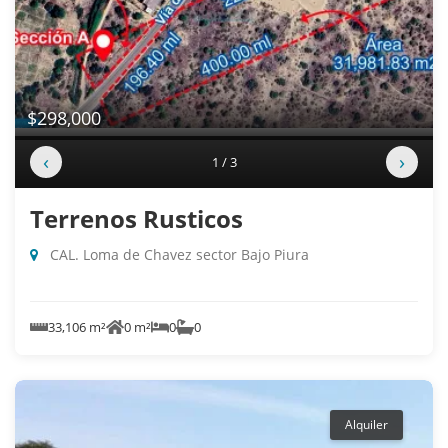
$298,000
‹
›
1 / 3
Terrenos Rusticos
CAL. Loma de Chavez sector Bajo Piura
33,106 m²
0 m²
0
0
Alquiler