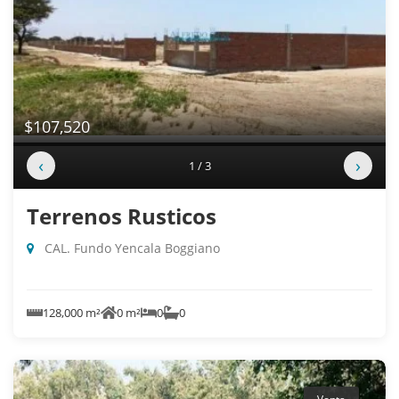
$107,520
‹
›
1 / 3
Terrenos Rusticos
CAL. Fundo Yencala Boggiano
128,000 m²
0 m²
0
0