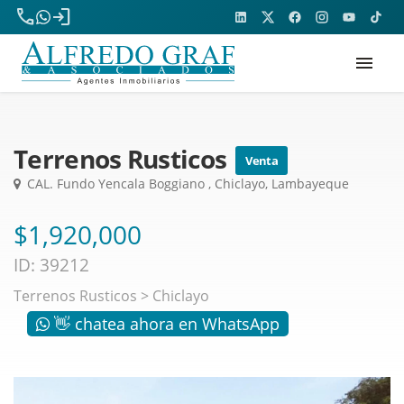
phone
login
menu
Terrenos Rusticos
Venta
CAL. Fundo Yencala Boggiano , Chiclayo, Lambayeque
$1,920,000
ID: 39212
Terrenos Rusticos
>
Chiclayo
👋 chatea ahora en WhatsApp