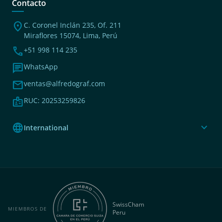
Contacto
location_on
C. Coronel Inclán 235, Of. 211
Miraflores 15074, Lima, Perú
phone
+51 998 114 235
chat
WhatsApp
mail
ventas@alfredograf.com
badge
RUC: 20253259826
language
expand_more
International
SwissCham
MIEMBROS DE
Peru