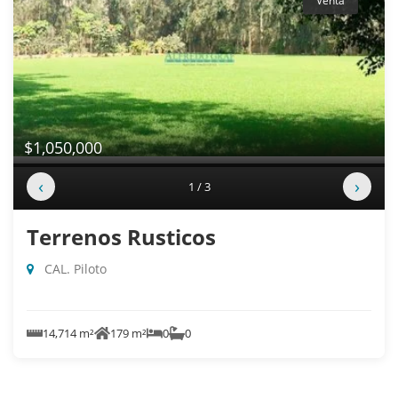
Venta
$1,050,000
‹
›
1 / 3
Terrenos Rusticos
CAL. Piloto
14,714 m²
179 m²
0
0