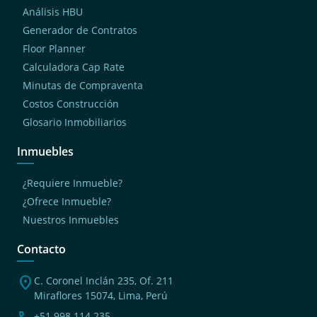
Análisis HBU
Generador de Contratos
Floor Planner
Calculadora Cap Rate
Minutas de Compraventa
Costos Construcción
Glosario Inmobiliarios
Inmuebles
¿Requiere Inmueble?
¿Ofrece Inmueble?
Nuestros Inmuebles
Contacto
location_on
C. Coronel Inclán 235, Of. 211
Miraflores 15074, Lima, Perú
+51 998 114 235