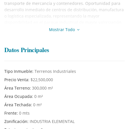
transporte de mercancía y contenedores. Oportunidad para
desarrollo inmediato de centros de distribución, manufactura
o logística especializada, representando la mayor
disponibilidad en el parque industrial de mayor valorización
del corredor sur de Lima. Disponibilidad exclusiva para
Mostrar Todo
operadores logísticos y corporaciones internacionales.
¡Para coordinar una visitar, tomar contacto con nuestro
Datos Principales
agente inmobiliario!
Tipo Inmueble:
Terrenos Industriales
Precio Venta:
$22,500,000
Área Terreno:
300,000 m²
Área Ocupada:
0 m²
Área Techada:
0 m²
Frente:
0 mts
Zonificación:
INDUSTRIA ELEMENTAL