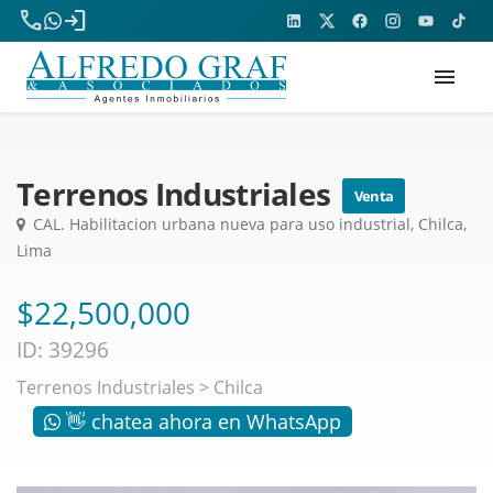
phone
login
menu
Terrenos Industriales
Venta
CAL. Habilitacion urbana nueva para uso industrial, Chilca,
Lima
$22,500,000
ID: 39296
Terrenos Industriales
>
Chilca
👋 chatea ahora en WhatsApp