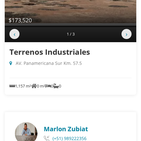
$173,520
‹
›
1 / 3
Terrenos Industriales
AV. Panamericana Sur Km. 57.5
1,157 m²
0 m²
0
0
Marlon Zubiat
(+51) 989222356