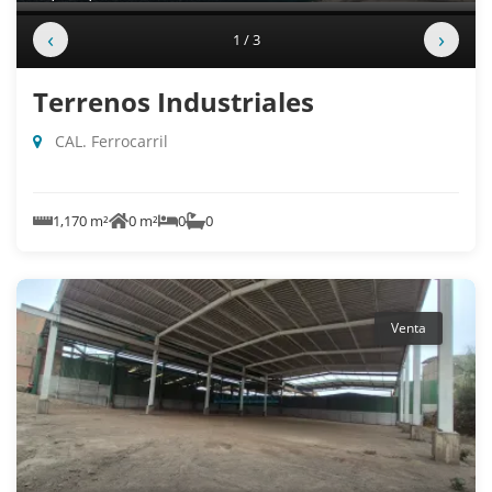
‹
›
1 / 3
Terrenos Industriales
CAL. Ferrocarril
1,170 m²
0 m²
0
0
Venta