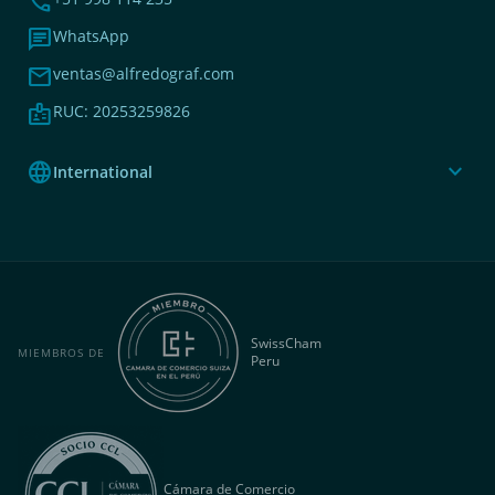
phone
chat
WhatsApp
mail
ventas@alfredograf.com
badge
RUC: 20253259826
language
expand_more
International
SwissCham
MIEMBROS DE
Peru
Cámara de Comercio