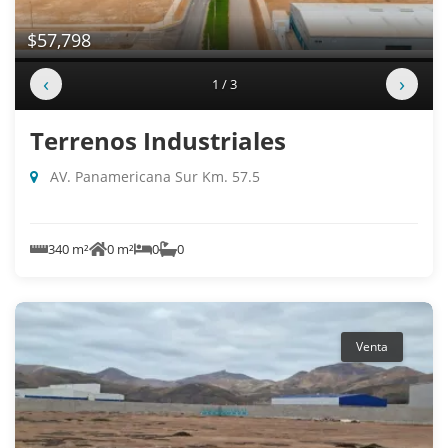
$57,798
‹
›
1 / 3
Terrenos Industriales
AV. Panamericana Sur Km. 57.5
340 m²
0 m²
0
0
Venta