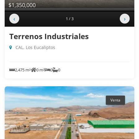
$1,350,000
‹
›
1 / 3
Terrenos Industriales
CAL. Los Eucaliptos
2,475 m²
0 m²
0
0
Venta