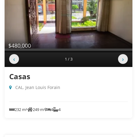
$480,000
‹
›
1 / 3
Casas
CAL. Jean Louis Forain
232 m²
249 m²
4
4