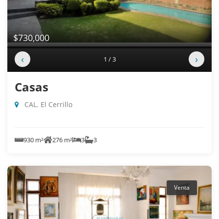
$730,000
‹
›
1 / 3
Casas
CAL. El Cerrillo
930 m²
276 m²
3
3
Venta