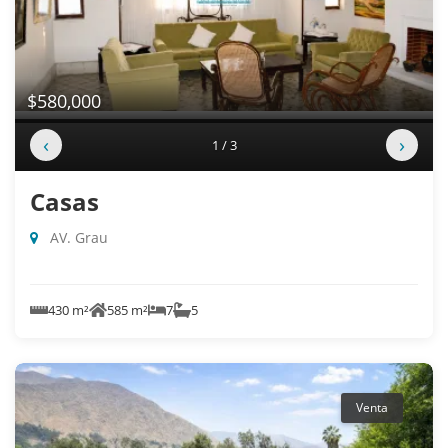
$580,000
‹
›
1 / 3
Casas
AV. Grau
430 m²
585 m²
7
5
Venta