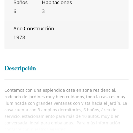
Baños
Habitaciones
6
3
Año Construcción
1978
Descripción
Contamos con una esplendida casa en zona residencial,
rodeada de jardines muy bien cuidados, toda la casa es muy
ilumincada con grandes ventanas con vista hacia el jardín. La
casa cuenta con 3 amplios dormitorios, 6 baños, área de
servicio, estacionamiento para más de 10 autos, muy bien
conversada. Ideal para embajadas. ¡Para más información
contacte con nuestros agentes!