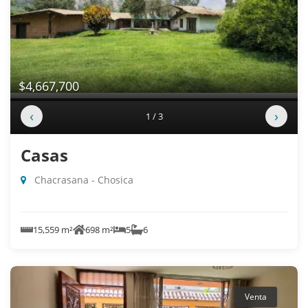
$4,667,700
‹
›
1 / 3
Casas
Chacrasana - Chosica
15,559 m²
698 m²
5
6
Venta