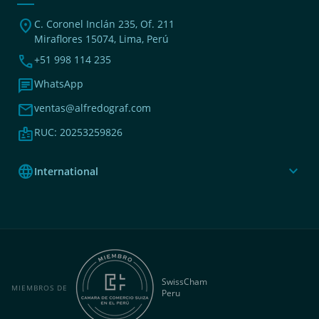
location_on
C. Coronel Inclán 235, Of. 211
Miraflores 15074, Lima, Perú
phone
+51 998 114 235
chat
WhatsApp
mail
ventas@alfredograf.com
badge
RUC: 20253259826
language
expand_more
International
SwissCham
MIEMBROS DE
Peru