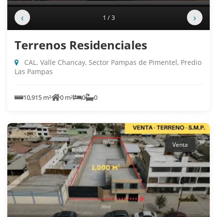
‹
›
1 / 3
Terrenos Residenciales
CAL. Valle Chancay, Sector Pampas de Pimentel, Predio
Las Pampas
10,915 m²
0 m²
0
0
Venta