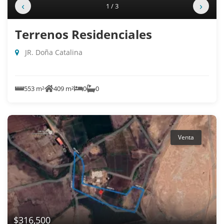
‹
›
1 / 3
Terrenos Residenciales
JR. Doña Catalina
553 m²
409 m²
0
0
Venta
$316,500