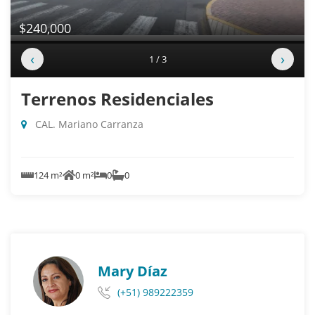
$240,000
‹
›
1 / 3
Terrenos Residenciales
CAL. Mariano Carranza
124 m²
0 m²
0
0
Mary Díaz
(+51) 989222359