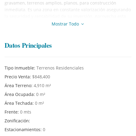
gravamen, terrenos amplios, planos, para construcción
inmediata. Es una zona en constante valorización asegurando
la seguridad y rentabilidad de su inversión. Aprovecha esta
oportunidad en una de las zonas con mayor proyección de
Mostrar Todo
desarrollo en Chiclayo. Con documentación en Registro
Públicos y ubicación privilegiada.
Datos Principales
¡Para mayor información tomar contacto con nuestro agente
inmobiliario!
Tipo Inmueble:
Terrenos Residenciales
Precio Venta:
$848,400
Área Terreno:
4,910 m²
Área Ocupada:
0 m²
Área Techada:
0 m²
Frente:
0 mts
Zonificación:
Estacionamientos:
0