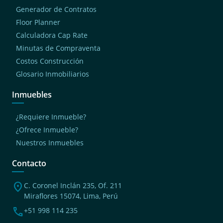
Generador de Contratos
Floor Planner
Calculadora Cap Rate
Minutas de Compraventa
Costos Construcción
Glosario Inmobiliarios
Inmuebles
¿Requiere Inmueble?
¿Ofrece Inmueble?
Nuestros Inmuebles
Contacto
location_on
C. Coronel Inclán 235, Of. 211
Miraflores 15074, Lima, Perú
phone
+51 998 114 235