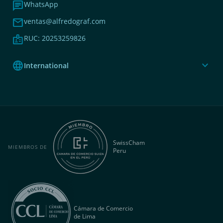
chat
WhatsApp
mail
ventas@alfredograf.com
badge
RUC: 20253259826
language
expand_more
International
SwissCham
MIEMBROS DE
Peru
Cámara de Comercio
de Lima