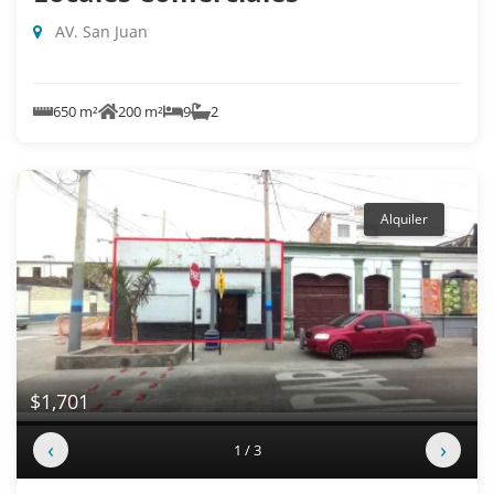
AV. San Juan
650 m²
200 m²
9
2
Alquiler
$1,701
‹
›
1 / 3