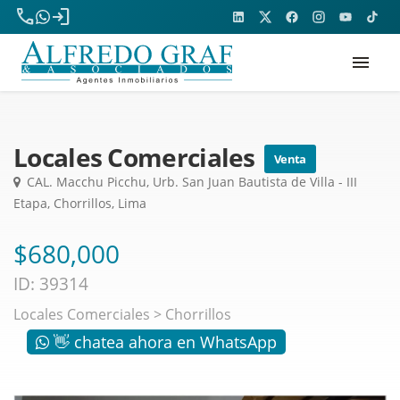
phone
login
menu
Locales Comerciales
Venta
CAL. Macchu Picchu, Urb. San Juan Bautista de Villa - III
Etapa, Chorrillos, Lima
$680,000
ID: 39314
Locales Comerciales
>
Chorrillos
👋 chatea ahora en WhatsApp