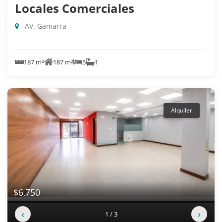
Locales Comerciales
AV. Gamarra
187 m²
187 m²
5
1
Alquiler
$6,750
‹
›
1 / 3