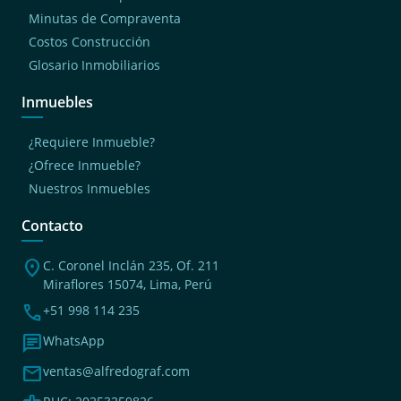
Minutas de Compraventa
Costos Construcción
Glosario Inmobiliarios
Inmuebles
¿Requiere Inmueble?
¿Ofrece Inmueble?
Nuestros Inmuebles
Contacto
location_on
C. Coronel Inclán 235, Of. 211
Miraflores 15074, Lima, Perú
phone
+51 998 114 235
chat
WhatsApp
mail
ventas@alfredograf.com