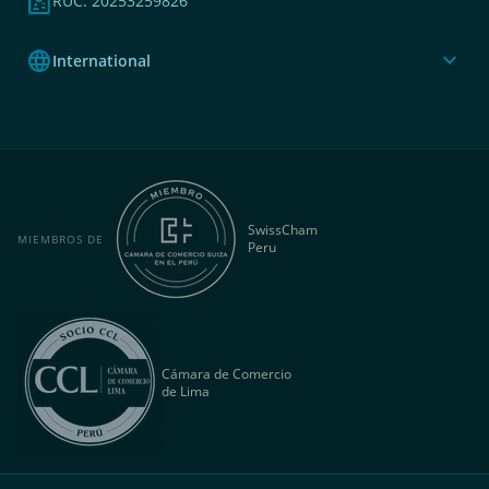
badge
RUC: 20253259826
language
expand_more
International
SwissCham
MIEMBROS DE
Peru
Cámara de Comercio
de Lima