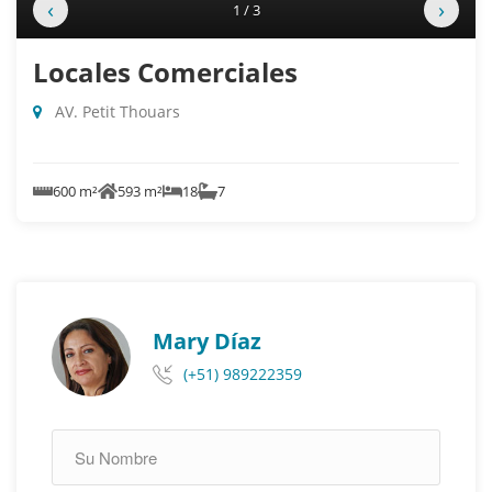
‹
›
1 / 3
Locales Comerciales
AV. Petit Thouars
600 m²
593 m²
18
7
Mary Díaz
(+51) 989222359