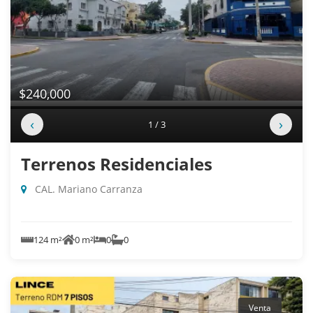
$240,000
‹
›
1 / 3
Terrenos Residenciales
CAL. Mariano Carranza
124 m²
0 m²
0
0
Venta