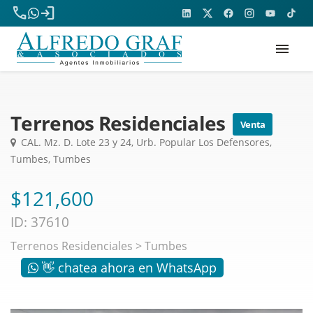
phone
login
menu
Terrenos Residenciales
Venta
CAL. Mz. D. Lote 23 y 24, Urb. Popular Los Defensores,
Tumbes, Tumbes
$121,600
ID: 37610
Terrenos Residenciales
>
Tumbes
👋 chatea ahora en WhatsApp