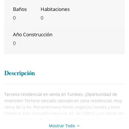
Baños
Habitaciones
0
0
Año Construcción
0
Descripción
Terreno residencial en venta en Tumbes: ¡Oportunidad de
inversión! Terreno cercado ubicado en zona residencial, muy
cerca de la Av. Panamericana Norte, negocios locales y zona
hotelera. Este inmueble tiene un AT. de 320m2 y un frente de
16ml. ¡Para más información contacte con nuestros agentes!
Mostrar Todo