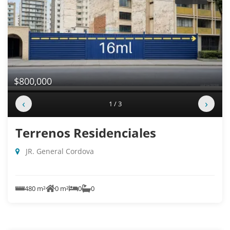
$800,000
‹
›
1 / 3
Terrenos Residenciales
JR. General Cordova
480 m²
0 m²
0
0