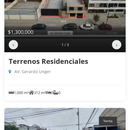
$1,300,000
‹
›
1 / 3
Terrenos Residenciales
AV. Gerardo Unger
1,000 m²
312 m²
0
0
Venta