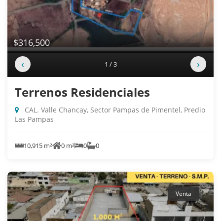
$316,500
‹
›
1 / 3
Terrenos Residenciales
CAL. Valle Chancay, Sector Pampas de Pimentel, Predio
Las Pampas
10,915 m²
0 m²
0
0
Venta