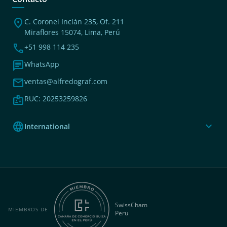
location_on
C. Coronel Inclán 235, Of. 211
Miraflores 15074, Lima, Perú
phone
+51 998 114 235
chat
WhatsApp
mail
ventas@alfredograf.com
badge
RUC: 20253259826
language
expand_more
International
SwissCham
MIEMBROS DE
Peru