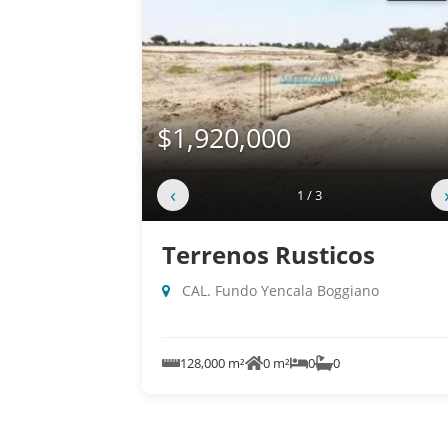
$1,920,000
‹
1 / 3
Terrenos Rusticos
CAL. Fundo Yencala Boggiano
128,000 m²
0 m²
0
0