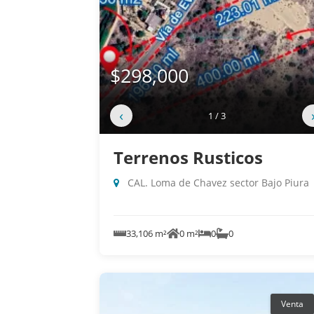
$298,000
‹
1 / 3
Terrenos Rusticos
CAL. Loma de Chavez sector Bajo Piura
33,106 m²
0 m²
0
0
Venta