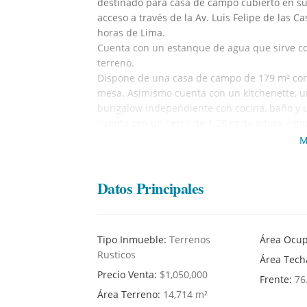
destinado para casa de campo cubierto en su 
acceso a través de la Av. Luis Felipe de las C
horas de Lima.
Cuenta con un estanque de agua que sirve c
terreno.
Dispone de una casa de campo de 179 m² con t
mesa. Asimismo cuenta con un kitchenette, u
bungalow independiente con cocina, baño y un
cuenta con un cerco de 1.20 m de altura y m
profundidad de 80 m y con una bomba sumergi
M
El terreno está valorizado en base del área uti
>br> ¡Para mayor información tomar contacto 
Datos Principales
Tipo Inmueble:
Terrenos
Área Ocu
Rusticos
Área Tec
Precio Venta:
$1,050,000
Frente:
76
Área Terreno:
14,714 m²