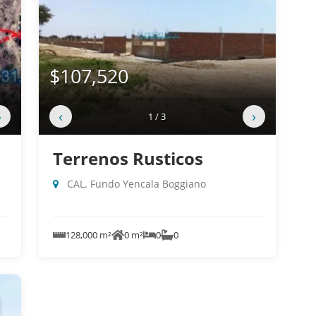
$107,520
›
‹
›
1 / 3
Terrenos Rusticos
CAL. Fundo Yencala Boggiano
128,000 m²
0 m²
0
0