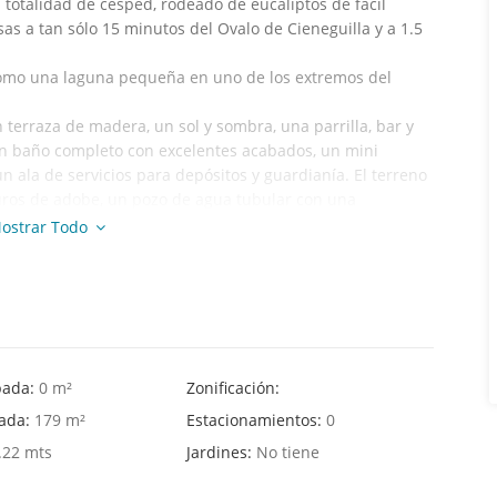
totalidad de césped, rodeado de eucaliptos de fácil
asas a tan sólo 15 minutos del Ovalo de Cieneguilla y a 1.5
omo una laguna pequeña en uno de los extremos del
erraza de madera, un sol y sombra, una parrilla, bar y
n baño completo con excelentes acabados, un mini
 ala de servicios para depósitos y guardianía. El terreno
uros de adobe, un pozo de agua tubular con una
ble. El ingreso está provisto con una alameda de ficus.
ostrar Todo
lizable (14,714.2 m²)
con nuestro agente inmobiliario!
pada:
0 m²
Zonificación:
hada:
179 m²
Estacionamientos:
0
.22 mts
Jardines:
No tiene