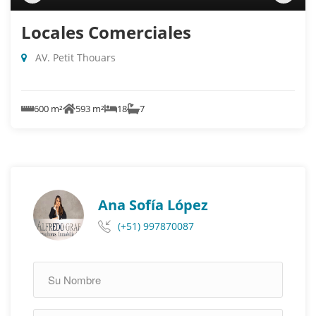
Locales Comerciales
AV. Petit Thouars
600 m²
593 m²
18
7
Ana Sofía López
(+51) 997870087