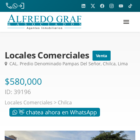
phone
login
menu
Locales Comerciales
Venta
CAL. Predio Denominado Pampas Del Señor, Chilca, Lima
$580,000
ID: 39196
Locales Comerciales
>
Chilca
👋 chatea ahora en WhatsApp