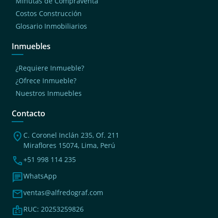
Minutas de Compraventa
Costos Construcción
Glosario Inmobiliarios
Inmuebles
¿Requiere Inmueble?
¿Ofrece Inmueble?
Nuestros Inmuebles
Contacto
location_on
C. Coronel Inclán 235, Of. 211
Miraflores 15074, Lima, Perú
phone
+51 998 114 235
chat
WhatsApp
mail
ventas@alfredograf.com
badge
RUC: 20253259826