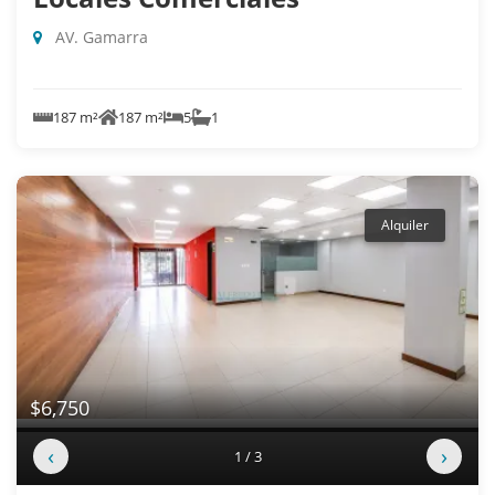
AV. Gamarra
187 m²
187 m²
5
1
Alquiler
$6,750
‹
›
1 / 3