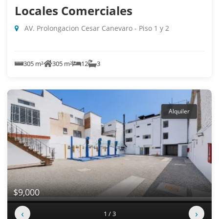
Locales Comerciales
AV. Prolongacion Cesar Canevaro - Piso 1 y 2
305 m²
305 m²
12
3
Alquiler
$9,000
‹
›
1 / 3