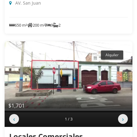
AV. San Juan
650 m²
200 m²
9
2
Alquiler
$1,701
‹
›
1 / 3
Locales Comerciales