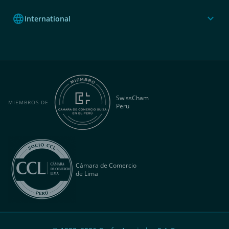
language
expand_more
International
SwissCham
MIEMBROS DE
Peru
Cámara de Comercio
de Lima