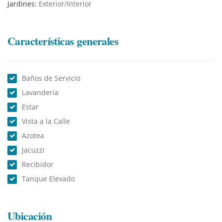
independiente de la vivienda
Jardines:
Exterior/Interior
¡Para mayor información o coordinar una visita tomar
contacto con nuestro agente inmobiliario!
Características generales
Baños de Servicio
Lavanderia
Estar
Vista a la Calle
Azotea
Jacuzzi
Recibidor
Tanque Elevado
Ubicación