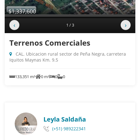
$1,337,600
‹
›
1 / 3
Terrenos Comerciales
CAL. Ubicacion rural sector de Peña Negra, carretera
Iquitos Maynas Km. 9.5
133,351 m²
0 m²
0
0
Leyla Saldaña
(+51) 989222341