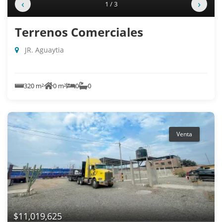
‹
›
1 / 3
Terrenos Comerciales
JR. Aguaytia
320 m²
0 m²
0
0
Venta
$11,019,625