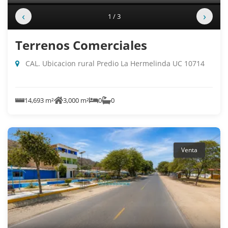
‹
›
1 / 3
Terrenos Comerciales
CAL. Ubicacion rural Predio La Hermelinda UC 10714
14,693 m²
3,000 m²
0
0
Venta