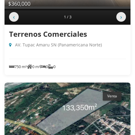
$360,000
‹
›
1 / 3
Terrenos Comerciales
AV. Tupac Amaru SN (Panamericana Norte)
750 m²
0 m²
0
0
Venta