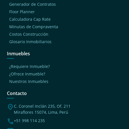
Generador de Contratos
Floor Planner
Calculadora Cap Rate
Minutas de Compraventa
Costos Construcción
Glosario Inmobiliarios
Inmuebles
¿Requiere Inmueble?
¿Ofrece Inmueble?
Nuestros Inmuebles
Contacto
location_on
C. Coronel Inclán 235, Of. 211
Miraflores 15074, Lima, Perú
phone
+51 998 114 235