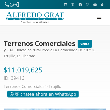
phone
login
menu
Terrenos Comerciales
Venta
CAL. Ubicacion rural Predio La Hermelinda UC 10714,
Trujillo, La Libertad
$11,019,625
ID: 39416
Terrenos Comerciales
>
Trujillo
👋 chatea ahora en WhatsApp