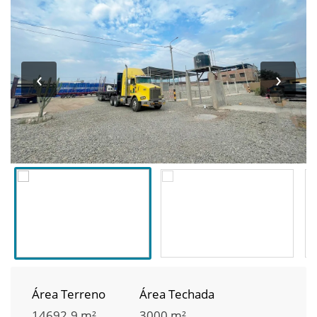
‹
›
Área Terreno
Área Techada
14692.9 m²
3000 m²