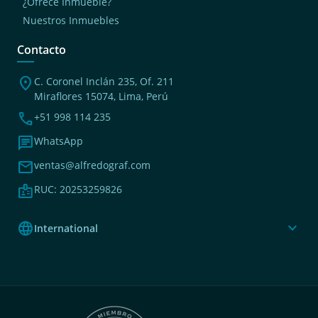
¿Ofrece Inmueble?
Nuestros Inmuebles
Contacto
location_on
C. Coronel Inclán 235, Of. 211
Miraflores 15074, Lima, Perú
phone
+51 998 114 235
chat
WhatsApp
mail
ventas@alfredograf.com
badge
RUC: 20253259826
language
expand_more
International