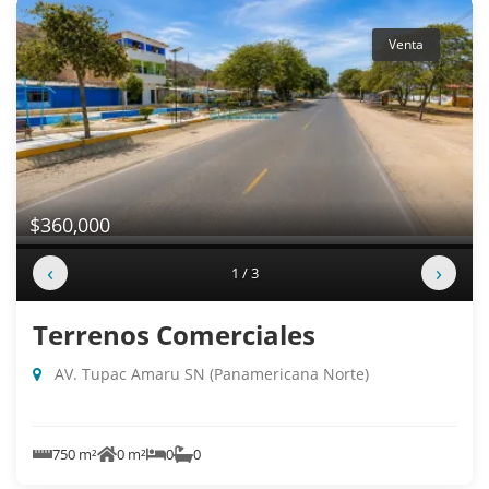
Venta
$360,000
‹
›
1 / 3
Terrenos Comerciales
AV. Tupac Amaru SN (Panamericana Norte)
750 m²
0 m²
0
0