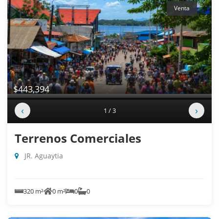
Venta
$443,394
‹
›
1 / 3
Terrenos Comerciales
JR. Aguaytia
320 m²
0 m²
0
0