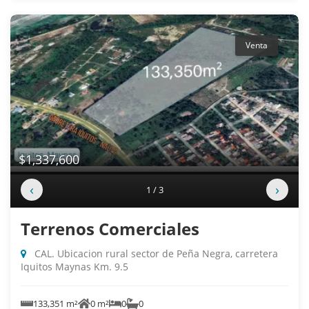
Venta
$1,337,600
‹
›
1 / 3
Terrenos Comerciales
CAL. Ubicacion rural sector de Peña Negra, carretera
Iquitos Maynas Km. 9.5
133,351 m²
0 m²
0
0