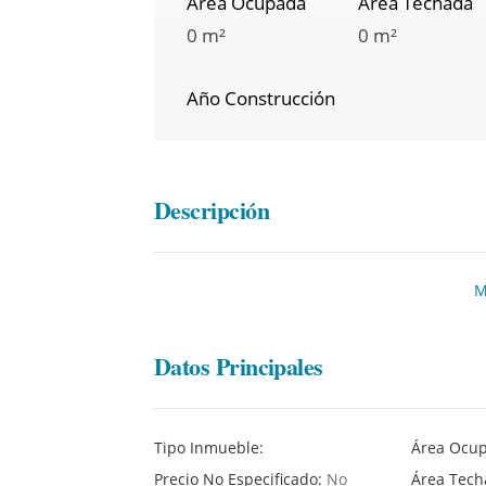
Área Ocupada
Área Techada
0 m²
0 m²
Año Construcción
Descripción
M
Datos Principales
Tipo Inmueble:
Área Ocu
Precio No Especificado:
No
Área Tec