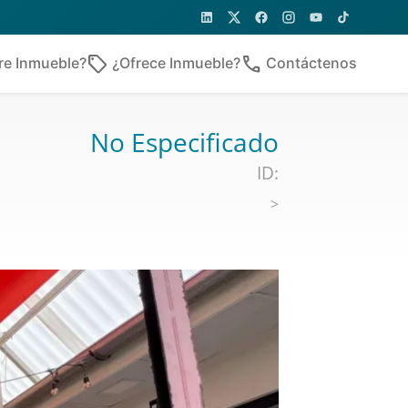
sell
phone
re Inmueble?
¿Ofrece Inmueble?
Contáctenos
No Especificado
ID:
>