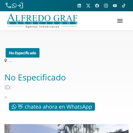
phone
login
menu
No Especificado
, ,
No Especificado
ID:
>
👋 chatea ahora en WhatsApp