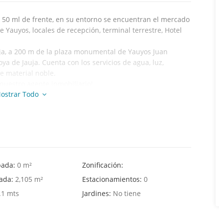
 50 ml de frente, en su entorno se encuentran el mercado
Yauyos, locales de recepción, terminal terrestre, Hotel
uja, a 200 m de la plaza monumental de Yauyos Juan
ya de Jauja. Cuenta con los servicios de agua, luz,
e material noble.
nuestro agente inmobiliario!
ostrar Todo
pada:
0 m²
Zonificación:
hada:
2,105 m²
Estacionamientos:
0
.1 mts
Jardines:
No tiene