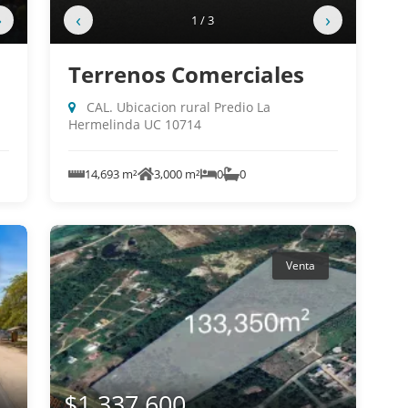
›
‹
›
1 / 3
Terrenos Comerciales
CAL. Ubicacion rural Predio La
Hermelinda UC 10714
14,693 m²
3,000 m²
0
0
Venta
$1,337,600