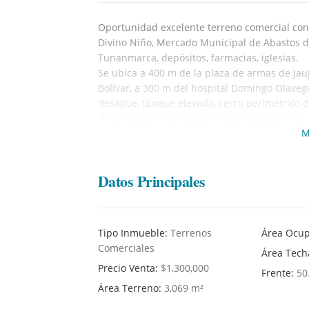
Oportunidad excelente terreno comercial con
Divino Niño, Mercado Municipal de Abastos de 
Tunanmarca, depósitos, farmacias, iglesias.
Se ubica a 400 m de la plaza de armas de Ja
Bolívar, a 300 m del hospital Domingo Olavego
desagüe, tanque elevado, cerco perimétrico d
¡Para mayor información, tomar contacto con 
M
Datos Principales
Tipo Inmueble:
Terrenos
Área Ocu
Comerciales
Área Tec
Precio Venta:
$1,300,000
Frente:
50
Área Terreno:
3,069 m²