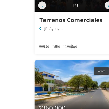
‹
1 / 3
Terrenos Comerciales
JR. Aguaytia
320 m²
0 m²
0
0
Venta
$360,000