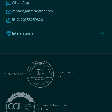
chat
WhatsApp
mail
ventas@alfredograf.com
badge
RUC: 20253259826
language
expand_more
International
SwissCham
MIEMBROS DE
Peru
Cámara de Comercio
de Lima