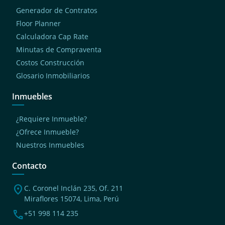
Generador de Contratos
Floor Planner
Calculadora Cap Rate
Minutas de Compraventa
Costos Construcción
Glosario Inmobiliarios
Inmuebles
¿Requiere Inmueble?
¿Ofrece Inmueble?
Nuestros Inmuebles
Contacto
location_on
C. Coronel Inclán 235, Of. 211
Miraflores 15074, Lima, Perú
phone
+51 998 114 235