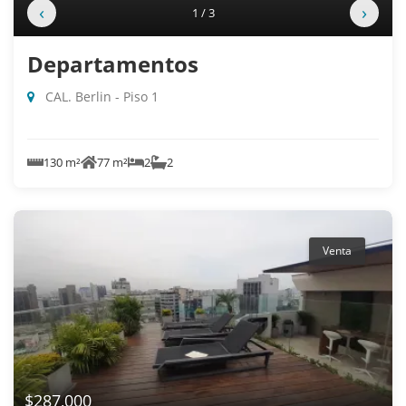
‹
›
1 / 3
Departamentos
CAL. Berlin - Piso 1
130 m²
77 m²
2
2
Venta
$287,000