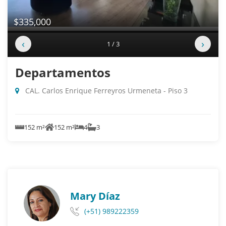
$335,000
‹
›
1 / 3
Departamentos
CAL. Carlos Enrique Ferreyros Urmeneta - Piso 3
152 m²
152 m²
4
3
Mary Díaz
(+51) 989222359