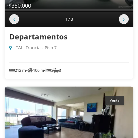
$350,000
‹
›
1 / 3
Departamentos
CAL. Francia - Piso 7
212 m²
106 m²
3
3
Venta