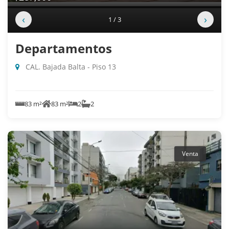
‹
›
1 / 3
Departamentos
CAL. Bajada Balta - Piso 13
83 m²
83 m²
2
2
Venta