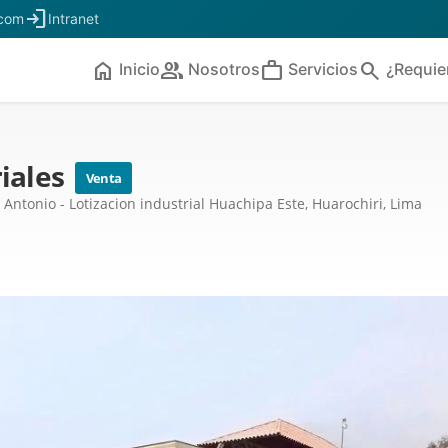
login
.com
Intranet
home
people
work
search
Inicio
Nosotros
Servicios
¿Requie
riales
Venta
ntonio - Lotizacion industrial Huachipa Este, Huarochiri, Lima