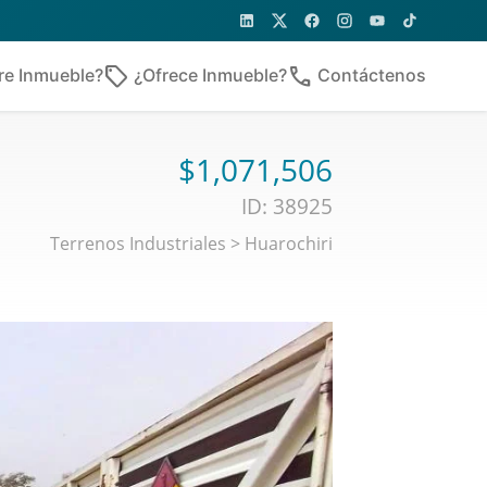
sell
phone
re Inmueble?
¿Ofrece Inmueble?
Contáctenos
$1,071,506
ID: 38925
Terrenos Industriales
>
Huarochiri