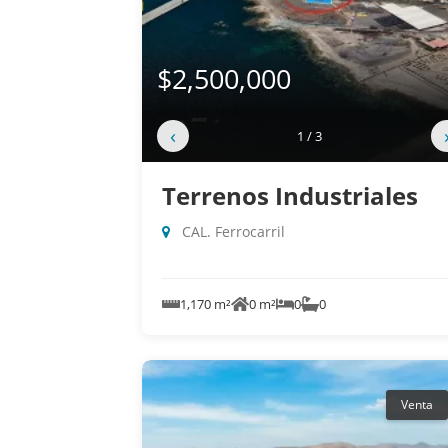
$2,500,000
‹
1 / 3
Terrenos Industriales
CAL. Ferrocarril
1,170 m²
0 m²
0
0
Venta