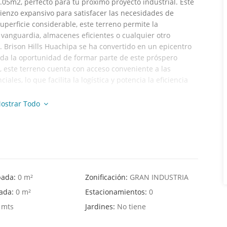
05m2, perfecto para tu próximo proyecto industrial. Este
ienzo expansivo para satisfacer las necesidades de
perficie considerable, este terreno permite la
 vanguardia, almacenes eficientes o cualquier otro
. Brison Hills Huachipa se ha convertido en un epicentro
inda la oportunidad de formar parte de este próspero
, este terreno cuenta con acceso conveniente a las
iales, lo que facilita la logística y potencia la eficiencia
ostrar Todo
ar en el panorama industrial de Brison Hills Huachipa.
n sobre cómo este terreno puede ser el motor de tu éxito
za aquí!
pada:
0 m²
Zonificación:
GRAN INDUSTRIA
hada:
0 m²
Estacionamientos:
0
 mts
Jardines:
No tiene