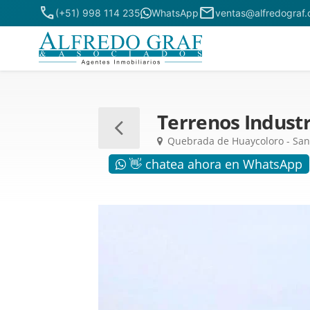
phone
mail
(+51) 998 114 235
WhatsApp
ventas@alfredograf
Terrenos Indust
Quebrada de Huaycoloro - San A
👋 chatea ahora en WhatsApp