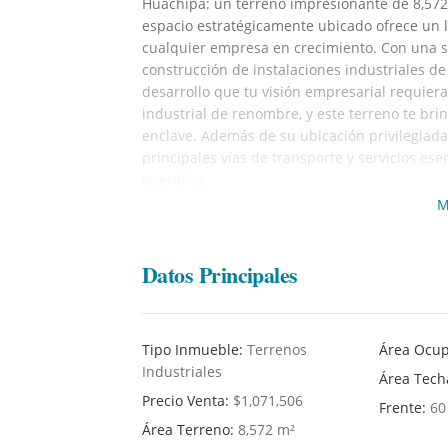
Huachipa: un terreno impresionante de 8,572.
espacio estratégicamente ubicado ofrece un l
cualquier empresa en crecimiento. Con una su
construcción de instalaciones industriales de
desarrollo que tu visión empresarial requiera
industrial de renombre, y este terreno te br
enclave. Además de su ubicación privilegiada
principales vías de transporte y servicios esenc
operativa.
M
No pierdas la oportunidad de asegurar tu lug
Contáctanos hoy para obtener más informació
empresarial. ¡El futuro de tu empresa comien
Datos Principales
Tipo Inmueble:
Terrenos
Área Ocu
Industriales
Área Tec
Precio Venta:
$1,071,506
Frente:
60
Área Terreno:
8,572 m²