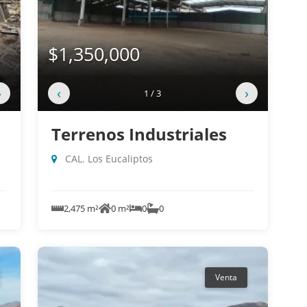
$1,350,000
›
‹
›
1 / 3
Terrenos Industriales
CAL. Los Eucaliptos
2,475 m²
0 m²
0
0
Venta