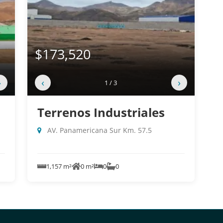
$173,520
›
‹
›
1 / 3
Terrenos Industriales
AV. Panamericana Sur Km. 57.5
1,157 m²
0 m²
0
0