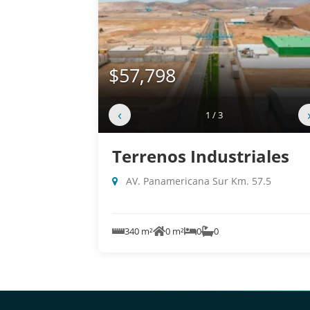
$57,798
‹
1 / 3
Terrenos Industriales
AV. Panamericana Sur Km. 57.5
340 m²
0 m²
0
0