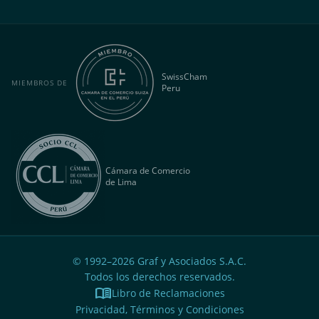
SwissCham
MIEMBROS DE
Peru
Cámara de Comercio
de Lima
© 1992–
2026
Graf y Asociados S.A.C.
Todos los derechos reservados.
menu_book
Libro de Reclamaciones
Privacidad, Términos y Condiciones