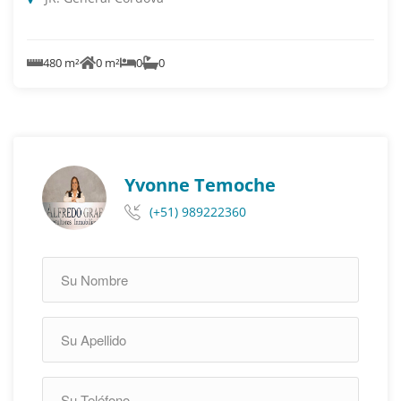
480 m²
0 m²
0
0
Yvonne Temoche
(+51) 989222360