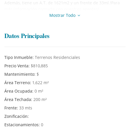
Además, tiene un A.T. de 1621m2 y un frente de 33ml.!Para
más información contacte con nuestros agentes!
Mostrar Todo
Datos Principales
Tipo Inmueble:
Terrenos Residenciales
Precio Venta:
$810,885
Mantenimiento:
$
Área Terreno:
1,622 m²
Área Ocupada:
0 m²
Área Techada:
200 m²
Frente:
33 mts
Zonificación:
Estacionamientos:
0