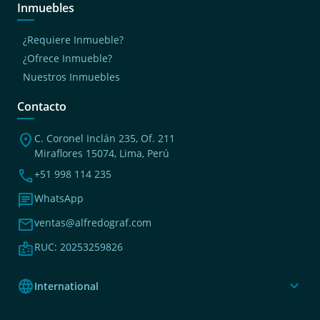
Inmuebles
¿Requiere Inmueble?
¿Ofrece Inmueble?
Nuestros Inmuebles
Contacto
location_on
C. Coronel Inclán 235, Of. 211
Miraflores 15074, Lima, Perú
phone
+51 998 114 235
chat
WhatsApp
mail
ventas@alfredograf.com
badge
RUC: 20253259826
language
expand_more
International