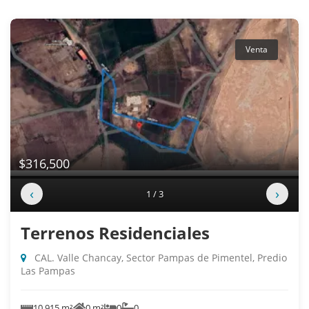
Venta
$316,500
‹
›
1 / 3
Terrenos Residenciales
CAL. Valle Chancay, Sector Pampas de Pimentel, Predio
Las Pampas
10,915 m²
0 m²
0
0