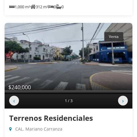
1,000 m²
312 m²
0
0
Venta
$240,000
‹
›
1 / 3
Terrenos Residenciales
CAL. Mariano Carranza