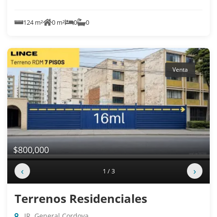
124 m²
0 m²
0
0
Venta
$800,000
‹
›
1 / 3
Terrenos Residenciales
JR. General Cordova