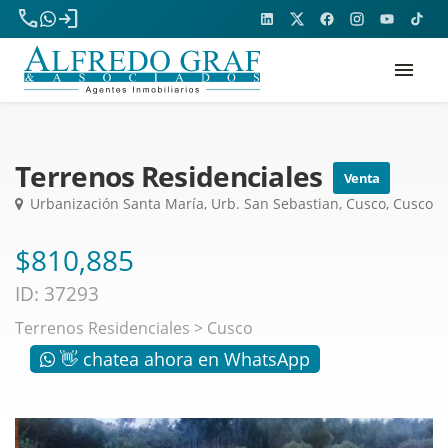
phone
login
menu
Terrenos Residenciales
Venta
Urbanización Santa María, Urb. San Sebastian, Cusco, Cusco
$810,885
ID: 37293
Terrenos Residenciales
>
Cusco
👋 chatea ahora en WhatsApp