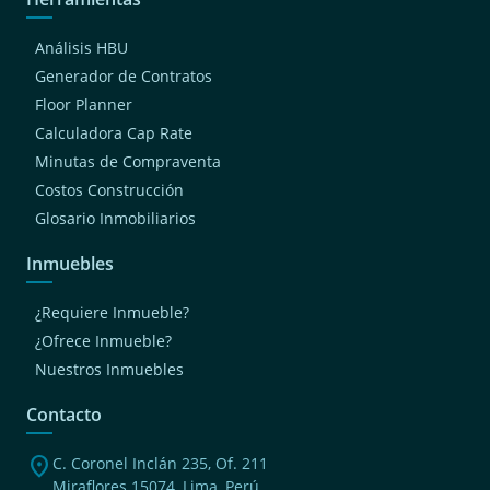
Análisis HBU
Generador de Contratos
Floor Planner
Calculadora Cap Rate
Minutas de Compraventa
Costos Construcción
Glosario Inmobiliarios
Inmuebles
¿Requiere Inmueble?
¿Ofrece Inmueble?
Nuestros Inmuebles
Contacto
location_on
C. Coronel Inclán 235, Of. 211
Miraflores 15074, Lima, Perú