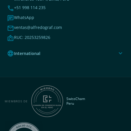
phone
+51 998 114 235
chat
WhatsApp
mail
ventas@alfredograf.com
badge
RUC: 20253259826
language
expand_more
International
SwissCham
MIEMBROS DE
Peru