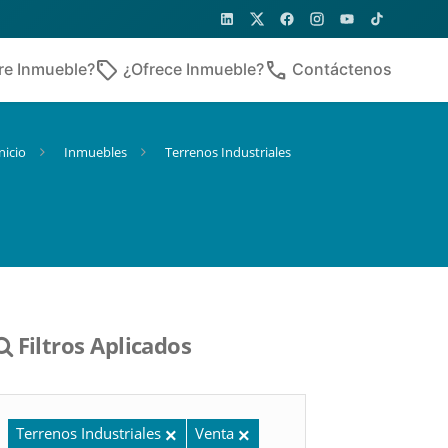
sell
phone
re Inmueble?
¿Ofrece Inmueble?
Contáctenos
nicio
Inmuebles
Terrenos Industriales
Filtros Aplicados
Terrenos Industriales
Venta