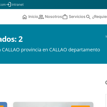
login
.com
Intranet
home
people
work
search
Inicio
Nosotros
Servicios
¿Requie
ados:
2
I
 en CALLAO provincia en CALLAO departamento