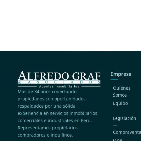
Empresa
Quiénes
Más de 34 años conectando
Somos
propiedades con oportunidades,
Equipo
respaldados por una sólida
experiencia en servicios inmobiliarios
Legislación
comerciales e industriales en Perú.
—
Representamos propietarios,
Compravent
compradores e inquilinos.
Q&A