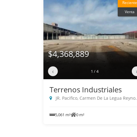
Reciente
Venta
$4,368,889
‹
1 / 4
Terrenos Industriales
JR. Pacifico, Carmen De La Legua Reynoso
5,061 m²
0 m²