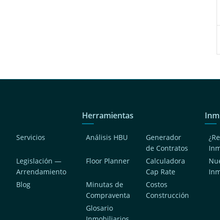
Herramientas
Inm
Servicios
Análisis HBU
Generador
¿Re
de Contratos
In
Legislación —
Floor Planner
Calculadora
Nue
Arrendamiento
Cap Rate
In
Blog
Minutas de
Costos
Compraventa
Construcción
a
Glosario
Inmobiliarios