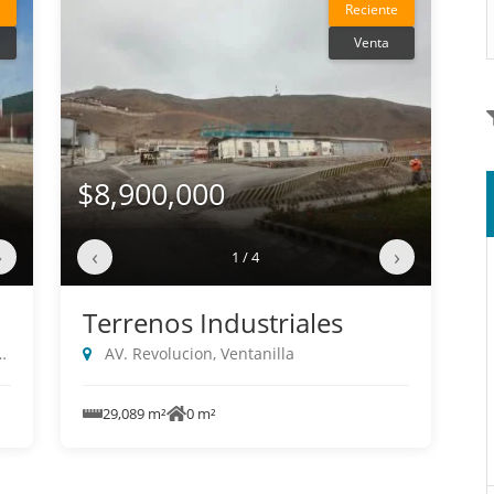
Reciente
Venta
$8,900,000
›
‹
›
1 / 4
Terrenos Industriales
AV. Revolucion, Ventanilla
29,089 m²
0 m²