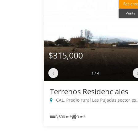
Reciente
Venta
$315,000
‹
1 / 4
Terrenos Residenciales
CAL. Predio rural Las Pujadas sector esc, Mala
3,500 m²
0 m²