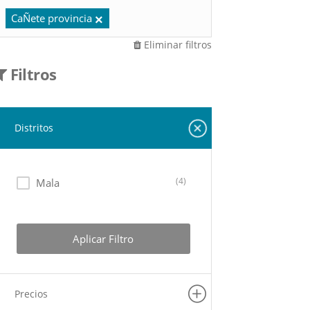
CaÑete provincia
Eliminar filtros
Filtros
Distritos
(4)
Mala
Aplicar Filtro
Precios