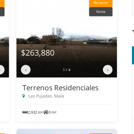
Reciente
Venta
$263,880
›
‹
›
1 / 4
Terrenos Residenciales
Las Pujadas, Mala
2,932 m²
0 m²