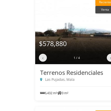
Reciente
Venta
$578,880
‹
1 / 4
Terrenos Residenciales
Las Pujadas, Mala
6,432 m²
0 m²