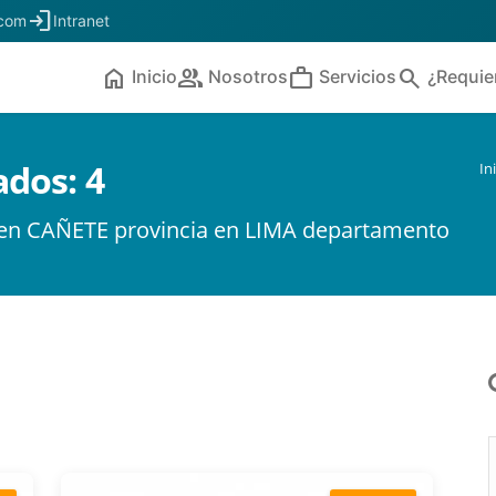
login
.com
Intranet
home
people
work
search
Inicio
Nosotros
Servicios
¿Requie
ados:
4
In
a en CAÑETE provincia en LIMA departamento