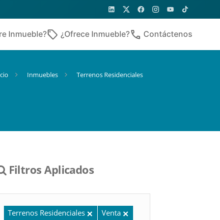
sell
phone
re Inmueble?
¿Ofrece Inmueble?
Contáctenos
icio
Inmuebles
Terrenos Residenciales
Filtros Aplicados
Terrenos Residenciales
Venta