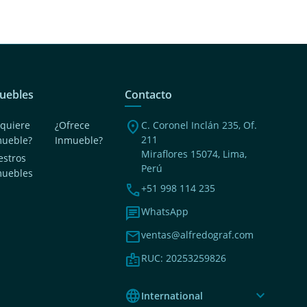
uebles
Contacto
location_on
quiere
¿Ofrece
C. Coronel Inclán 235, Of.
211
mueble?
Inmueble?
Miraflores 15074, Lima,
stros
Perú
muebles
phone
+51 998 114 235
chat
WhatsApp
mail
ventas@alfredograf.com
badge
RUC: 20253259826
language
expand_more
International