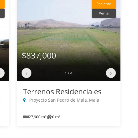
Reciente
Venta
$837,000
›
‹
›
1 / 4
Terrenos Residenciales
Proyecto San Pedro de Mala, Mala
27,900 m²
0 m²