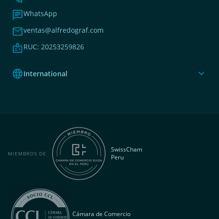
chat
WhatsApp
mail
ventas@alfredograf.com
badge
RUC: 20253259826
language
expand_more
International
SwissCham
MIEMBROS DE
Peru
Cámara de Comercio