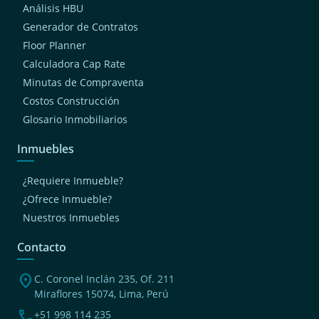
Análisis HBU
Generador de Contratos
Floor Planner
Calculadora Cap Rate
Minutas de Compraventa
Costos Construcción
Glosario Inmobiliarios
Inmuebles
¿Requiere Inmueble?
¿Ofrece Inmueble?
Nuestros Inmuebles
Contacto
location_on
C. Coronel Inclán 235, Of. 211
Miraflores 15074, Lima, Perú
phone
+51 998 114 235