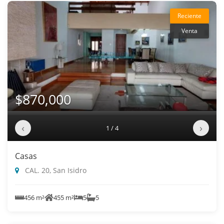
Reciente
Venta
$870,000
‹
›
1 / 4
Casas
CAL. 20, San Isidro
456 m²
455 m²
5
5