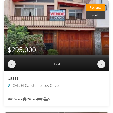
Reciente
Venta
$295,000
‹
›
1 / 4
Casas
CAL. El Calistemo, Los Olivos
157 m²
295 m²
5
5