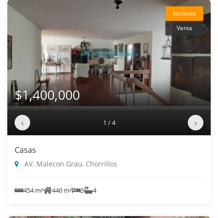
Reciente
Venta
$1,400,000
‹
›
1 / 4
Casas
AV. Malecon Grau, Chorrillos
454 m²
440 m²
5
4