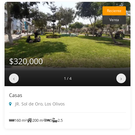
Reciente
Venta
$320,000
‹
›
1 / 4
Casas
JR. Sol de Oro, Los Olivos
160 m²
200 m²
5
2.5