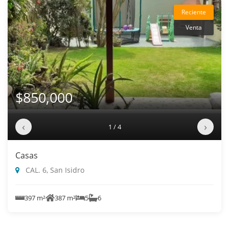
Reciente
Venta
$850,000
‹
›
1 / 4
Casas
CAL. 6, San Isidro
397 m²
387 m²
5
6