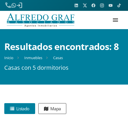
phone
login
menu
Resultados encontrados:
8
Inicio
Inmuebles
Casas
Casas con 5 dormitorios
Listado
Mapa