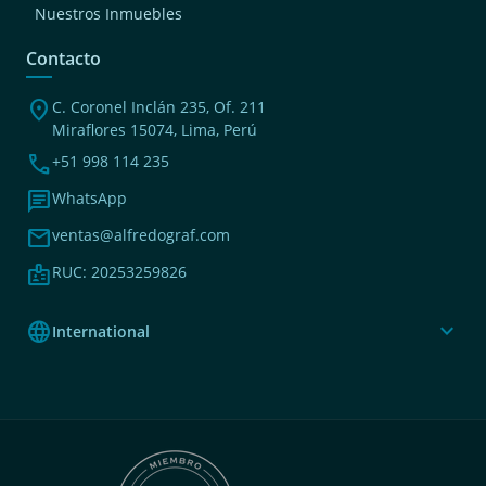
Nuestros Inmuebles
Contacto
location_on
C. Coronel Inclán 235, Of. 211
Miraflores 15074, Lima, Perú
phone
+51 998 114 235
chat
WhatsApp
mail
ventas@alfredograf.com
badge
RUC: 20253259826
language
expand_more
International