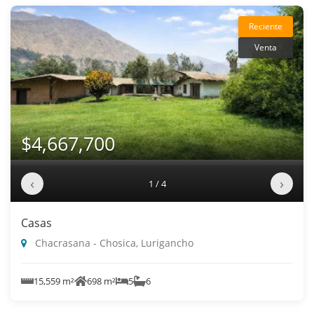
Reciente
Venta
$4,667,700
‹
›
1 / 4
Casas
Chacrasana - Chosica, Lurigancho
15,559 m²
698 m²
5
6