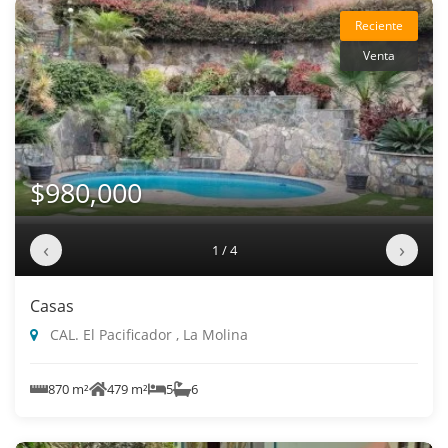
Reciente
Venta
$980,000
‹
›
1 / 4
Casas
CAL. El Pacificador , La Molina
870 m²
479 m²
5
6