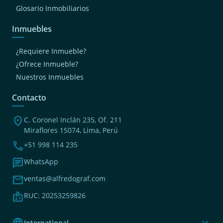
Glosario Inmobiliarios
Inmuebles
¿Requiere Inmueble?
¿Ofrece Inmueble?
Nuestros Inmuebles
Contacto
location_on
C. Coronel Inclán 235, Of. 211
Miraflores 15074, Lima, Perú
phone
+51 998 114 235
chat
WhatsApp
mail
ventas@alfredograf.com
badge
RUC: 20253259826
language
expand_more
International