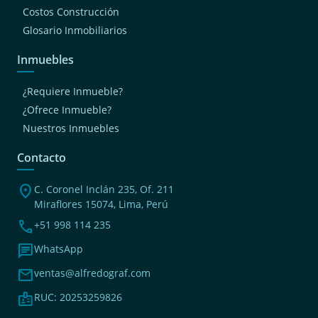
Costos Construcción
Glosario Inmobiliarios
Inmuebles
¿Requiere Inmueble?
¿Ofrece Inmueble?
Nuestros Inmuebles
Contacto
location_on
C. Coronel Inclán 235, Of. 211
Miraflores 15074, Lima, Perú
phone
+51 998 114 235
chat
WhatsApp
mail
ventas@alfredograf.com
badge
RUC: 20253259826