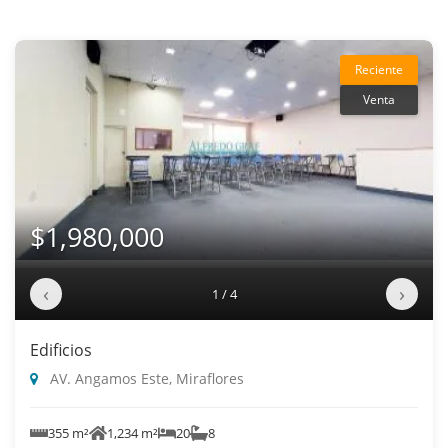
Reciente
Venta
$1,980,000
‹
›
1 / 4
Edificios
AV. Angamos Este, Miraflores
355 m²
1,234 m²
20
8