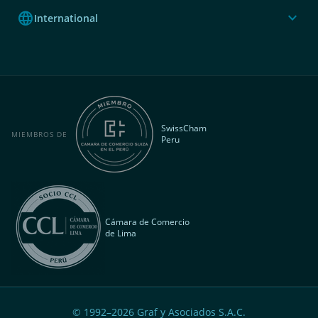
language
expand_more
International
SwissCham
MIEMBROS DE
Peru
Cámara de Comercio
de Lima
© 1992–
2026
Graf y Asociados S.A.C.