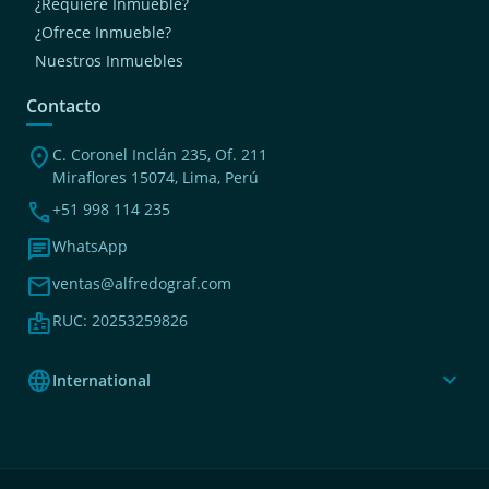
¿Requiere Inmueble?
¿Ofrece Inmueble?
Nuestros Inmuebles
Contacto
location_on
C. Coronel Inclán 235, Of. 211
Miraflores 15074, Lima, Perú
phone
+51 998 114 235
chat
WhatsApp
mail
ventas@alfredograf.com
badge
RUC: 20253259826
language
expand_more
International