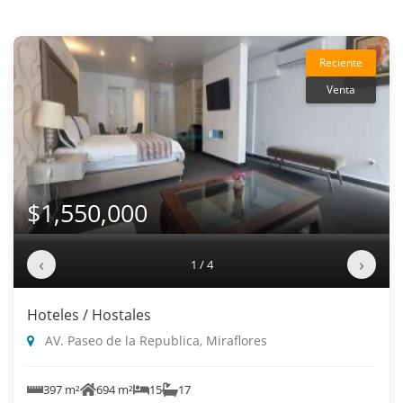
Reciente
Venta
$1,550,000
‹
›
1 / 4
Hoteles / Hostales
AV. Paseo de la Republica, Miraflores
397 m²
694 m²
15
17