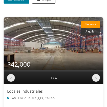
Reciente
Alquiler
$42,000
‹
›
1 / 4
Locales Industriales
AV. Enrique Meiggs, Callao