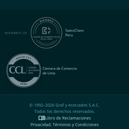
SwissCham
MIEMBROS DE
Peru
Cámara de Comercio
de Lima
© 1992–
2026
Graf y Asociados S.A.C.
Todos los derechos reservados.
menu_book
Libro de Reclamaciones
Privacidad, Términos y Condiciones