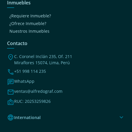
Inmuebles
¿Requiere Inmueble?
¿Ofrece Inmueble?
Nuestros Inmuebles
Contacto
location_on
C. Coronel Inclán 235, Of. 211
Miraflores 15074, Lima, Perú
phone
+51 998 114 235
chat
WhatsApp
mail
ventas@alfredograf.com
badge
RUC: 20253259826
language
expand_more
International