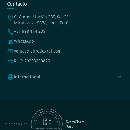
Contacto
location_on
C. Coronel Inclán 235, Of. 211
Miraflores 15074, Lima, Perú
phone
+51 998 114 235
chat
WhatsApp
mail
ventas@alfredograf.com
badge
RUC: 20253259826
language
expand_more
International
SwissCham
MIEMBROS DE
Peru