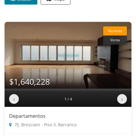
Reciente
Venta
$1,640,228
‹
›
1 / 4
Departamentos
PJ. Bresciani - Piso 5, Barranco