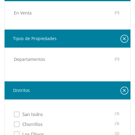
En Venta
(1)
Tipos de Propiedades
Departamentos
(1)
Distritos
(3)
San Isidro
(3)
Chorrillos
(2)
Los Olivos