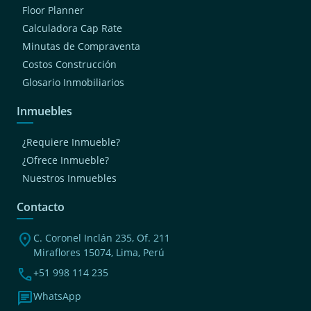
Floor Planner
Calculadora Cap Rate
Minutas de Compraventa
Costos Construcción
Glosario Inmobiliarios
Inmuebles
¿Requiere Inmueble?
¿Ofrece Inmueble?
Nuestros Inmuebles
Contacto
location_on
C. Coronel Inclán 235, Of. 211
Miraflores 15074, Lima, Perú
phone
+51 998 114 235
chat
WhatsApp