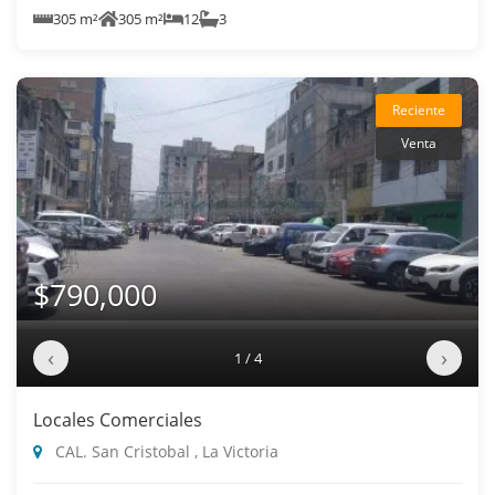
305 m²
305 m²
12
3
Reciente
Venta
$790,000
‹
›
1 / 4
Locales Comerciales
CAL. San Cristobal , La Victoria