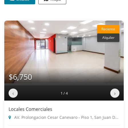
Reciente
Alquiler
$6,750
‹
›
1 / 4
Locales Comerciales
AV. Prolongacion Cesar Canevaro - Piso 1, San Juan De Miraflores