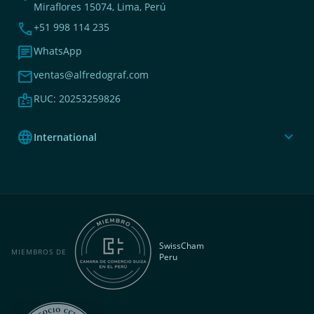
Miraflores 15074, Lima, Perú
phone
+51 998 114 235
chat
WhatsApp
mail
ventas@alfredograf.com
badge
RUC: 20253259826
language
expand_more
International
SwissCham
MIEMBROS DE
Peru