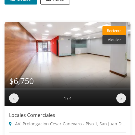
Reciente
Alquiler
$6,750
‹
›
1 / 4
Locales Comerciales
AV. Prolongacion Cesar Canevaro - Piso 1, San Juan De Miraflores