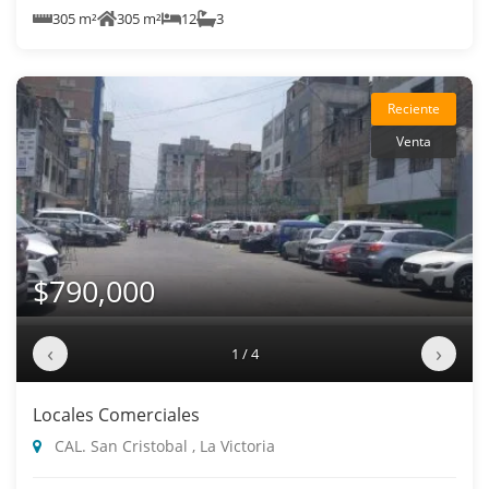
305 m²
305 m²
12
3
Reciente
Venta
$790,000
‹
›
1 / 4
Locales Comerciales
CAL. San Cristobal , La Victoria