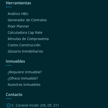
Herramientas
Análisis HBU
Generador de Contratos
Floor Planner
Calculadora Cap Rate
Minutas de Compraventa
Costos Construcción
Glosario Inmobiliarios
Inmuebles
¿Requiere Inmueble?
¿Ofrece Inmueble?
Nuestros Inmuebles
Contacto
location_on
C. Coronel Inclán 235, Of. 211