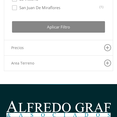
(1)
San Juan De Miraflores
Aplicar Filtro
Precios
Area Terreno