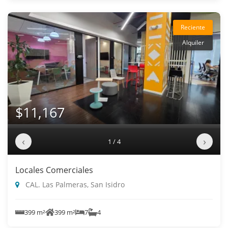
Reciente
Alquiler
$11,167
‹
›
1 / 4
Locales Comerciales
CAL. Las Palmeras, San Isidro
399 m²
399 m²
7
4