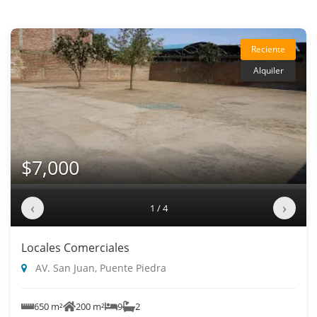
Reciente
Alquiler
$7,000
‹
›
1 / 4
Locales Comerciales
AV. San Juan, Puente Piedra
650 m²
200 m²
9
2