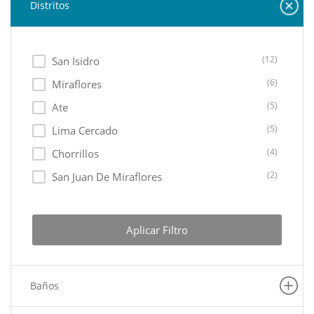
Distritos
(12)
San Isidro
(6)
Miraflores
(5)
Ate
(5)
Lima Cercado
(4)
Chorrillos
(2)
San Juan De Miraflores
(1)
Santiago De Surco
(1)
Lurin
Aplicar Filtro
(1)
La Victoria
(1)
Los Olivos
Baños
(1)
San Martin De Porres
(1)