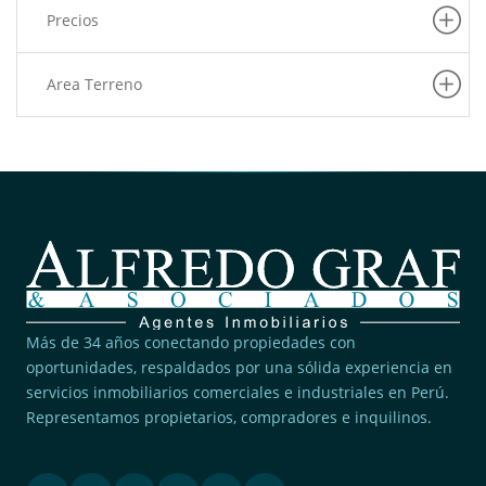
Villa El Salvador
Precios
(1)
Pueblo Libre
(1)
San Juan De Lurigancho
Area Terreno
(1)
Puente Piedra
Más de 34 años conectando propiedades con
oportunidades, respaldados por una sólida experiencia en
servicios inmobiliarios comerciales e industriales en Perú.
Representamos propietarios, compradores e inquilinos.