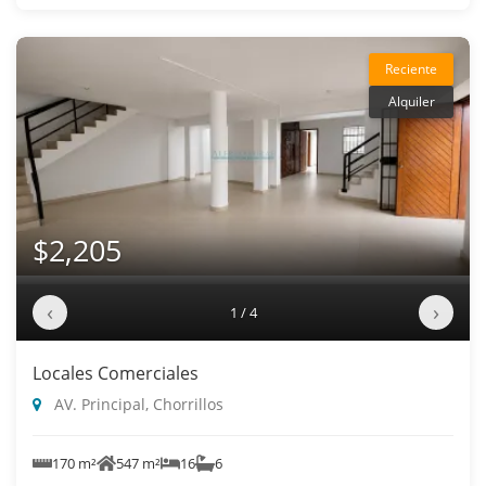
Reciente
Alquiler
$2,205
‹
›
1 / 4
Locales Comerciales
AV. Principal, Chorrillos
170 m²
547 m²
16
6