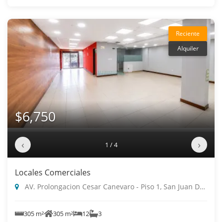
Reciente
Alquiler
$6,750
‹
›
1 / 4
Locales Comerciales
AV. Prolongacion Cesar Canevaro - Piso 1, San Juan De Miraflores
305 m²
305 m²
12
3