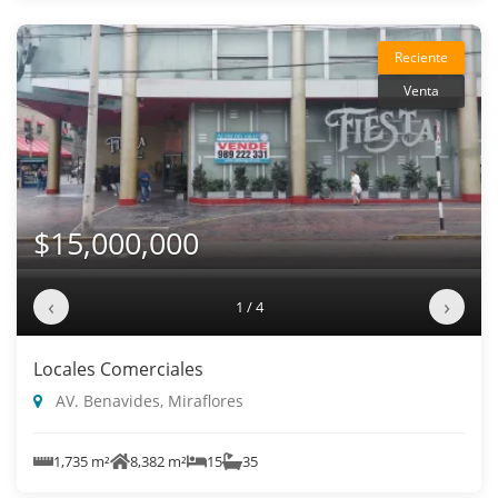
Reciente
Venta
$15,000,000
‹
›
1 / 4
Locales Comerciales
AV. Benavides, Miraflores
1,735 m²
8,382 m²
15
35