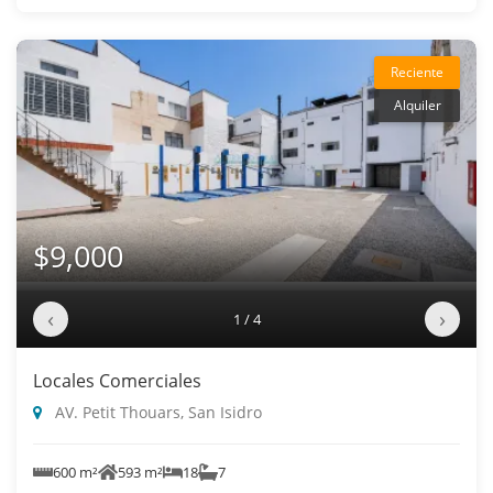
Reciente
Alquiler
$9,000
‹
›
1 / 4
Locales Comerciales
AV. Petit Thouars, San Isidro
600 m²
593 m²
18
7