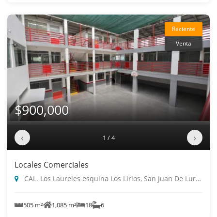
Reciente
Venta
$900,000
‹
›
1 / 4
Locales Comerciales
CAL. Los Laureles esquina Los Lirios, San Juan De Lurigancho
505 m²
1,085 m²
18
6