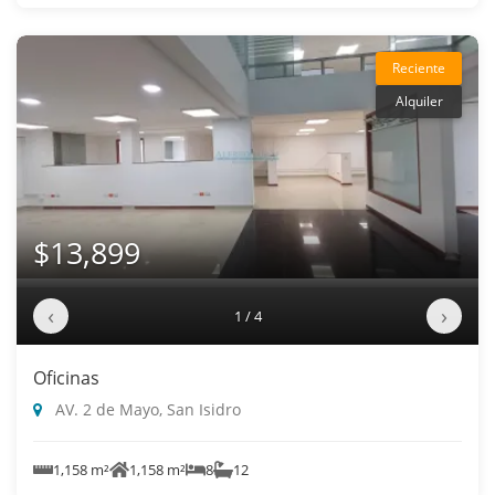
Reciente
Alquiler
$13,899
‹
›
1 / 4
Oficinas
AV. 2 de Mayo, San Isidro
1,158 m²
1,158 m²
8
12