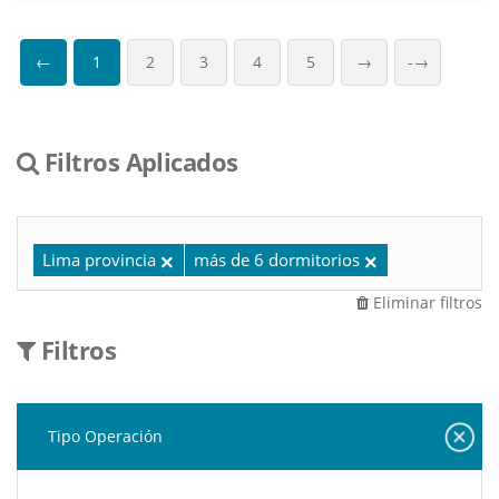
←
1
2
3
4
5
→
-→
Filtros Aplicados
Lima provincia
más de 6 dormitorios
Eliminar filtros
Filtros
Tipo Operación