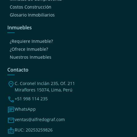
Costos Construcción
Glosario Inmobiliarios
Inmuebles
¿Requiere Inmueble?
¿Ofrece Inmueble?
Nuestros Inmuebles
Contacto
location_on
C. Coronel Inclán 235, Of. 211
Miraflores 15074, Lima, Perú
phone
+51 998 114 235
chat
WhatsApp
mail
ventas@alfredograf.com
badge
RUC: 20253259826