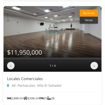
Reciente
Venta
$11,950,000
‹
›
1 / 4
Locales Comerciales
AV. Pachacutec, Villa El Salvador
2,898 m²
8,936 m²
31
28