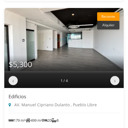
Reciente
Alquiler
$5,300
‹
›
1 / 4
Edificios
AV. Manuel Cipriano Dulanto , Pueblo Libre
179 m²
499 m²
20
8