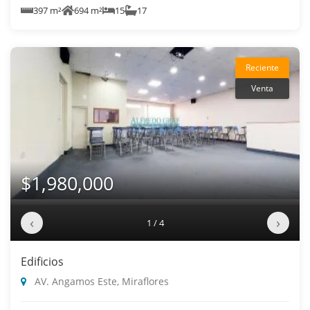
397 m²
694 m²
15
17
Reciente
Venta
$1,980,000
‹
›
1 / 4
Edificios
AV. Angamos Este, Miraflores