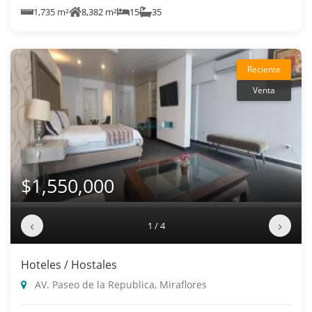
1,735 m²
8,382 m²
15
35
Reciente
Venta
$1,550,000
‹
›
1 / 4
Hoteles / Hostales
AV. Paseo de la Republica, Miraflores