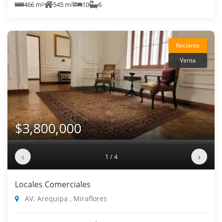
466 m²
545 m²
10
6
Reciente
Venta
$3,800,000
‹
›
1 / 4
Locales Comerciales
AV. Arequipa , Miraflores