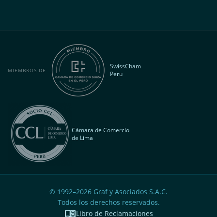
SwissCham
MIEMBROS DE
Peru
Cámara de Comercio
de Lima
© 1992–
2026
Graf y Asociados S.A.C.
Todos los derechos reservados.
menu_book
Libro de Reclamaciones