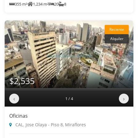
355 m²
1,234 m²
20
8
Reciente
Alquiler
$2,535
‹
›
1 / 4
Oficinas
CAL. Jose Olaya - Piso 8, Miraflores