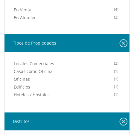
En Venta
(4)
En Alquiler
(2)
Tipos de Propiedades
Locales Comerciales
(2)
Casas como Oficina
(1)
Oficinas
(1)
Edificios
(1)
Hoteles / Hostales
(1)
Distritos