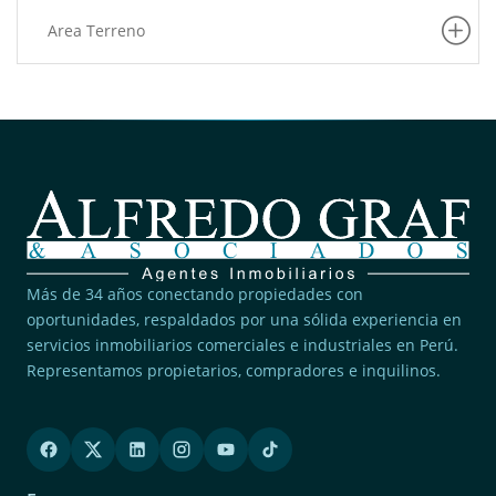
(1)
San Juan De Lurigancho
Area Terreno
(1)
Puente Piedra
Más de 34 años conectando propiedades con
oportunidades, respaldados por una sólida experiencia en
servicios inmobiliarios comerciales e industriales en Perú.
Representamos propietarios, compradores e inquilinos.