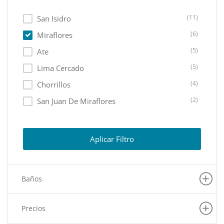
(11)
San Isidro
(6)
Miraflores
(5)
Ate
(5)
Lima Cercado
(4)
Chorrillos
(2)
San Juan De Miraflores
(1)
Santiago De Surco
(1)
Lurin
Aplicar Filtro
(1)
La Victoria
(1)
Los Olivos
Baños
(1)
San Martin De Porres
(1)
Villa El Salvador
Precios
(1)
Pueblo Libre