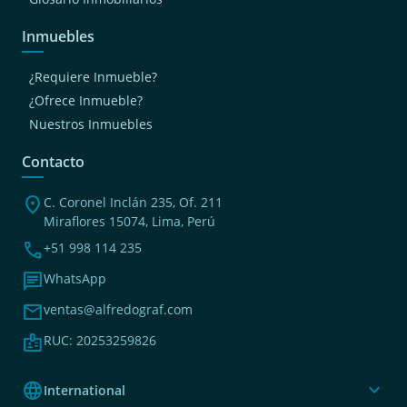
Inmuebles
¿Requiere Inmueble?
¿Ofrece Inmueble?
Nuestros Inmuebles
Contacto
location_on
C. Coronel Inclán 235, Of. 211
Miraflores 15074, Lima, Perú
phone
+51 998 114 235
chat
WhatsApp
mail
ventas@alfredograf.com
badge
RUC: 20253259826
language
expand_more
International