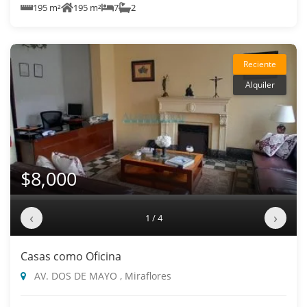
195 m²
195 m²
7
2
Reciente
Alquiler
$8,000
‹
›
1 / 4
Casas como Oficina
AV. DOS DE MAYO , Miraflores