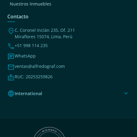
Nuestros Inmuebles
Contacto
location_on
C. Coronel Inclán 235, Of. 211
Miraflores 15074, Lima, Perú
phone
+51 998 114 235
chat
WhatsApp
mail
ventas@alfredograf.com
badge
RUC: 20253259826
language
expand_more
International