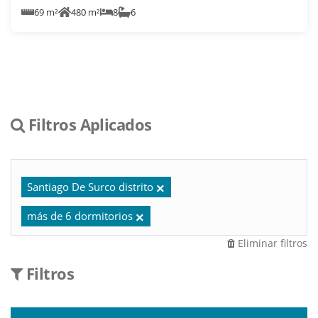
69 m²
480 m²
8
6
Filtros Aplicados
Santiago De Surco distrito
más de 6 dormitorios
Eliminar filtros
Filtros