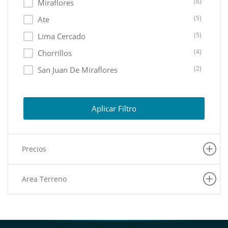
(6)
Miraflores
(5)
Ate
(5)
Lima Cercado
(4)
Chorrillos
(2)
San Juan De Miraflores
(1)
Santiago De Surco
(1)
Lurin
Aplicar Filtro
(1)
La Victoria
(1)
Los Olivos
Precios
(1)
San Martin De Porres
(1)
Villa El Salvador
Area Terreno
(1)
Pueblo Libre
(1)
San Juan De Lurigancho
(1)
Puente Piedra