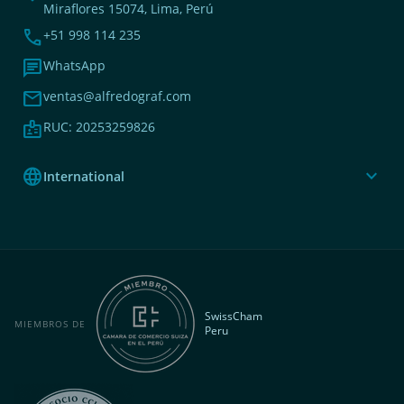
Miraflores 15074, Lima, Perú
phone
+51 998 114 235
chat
WhatsApp
mail
ventas@alfredograf.com
badge
RUC: 20253259826
language
expand_more
International
SwissCham
MIEMBROS DE
Peru