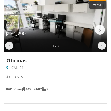
Venta
‹
›
$231,290
‹
›
1 / 3
Oficinas
CAL. 21...
San Isidro
100 m²
100 m²
2
2