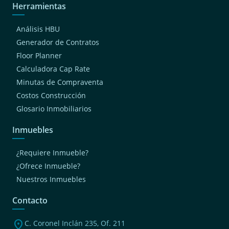
Herramientas
Análisis HBU
Generador de Contratos
Floor Planner
Calculadora Cap Rate
Minutas de Compraventa
Costos Construcción
Glosario Inmobiliarios
Inmuebles
¿Requiere Inmueble?
¿Ofrece Inmueble?
Nuestros Inmuebles
Contacto
location_on
C. Coronel Inclán 235, Of. 211