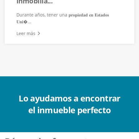
inmobilia...
Durante años, tener una 𝐩𝐫𝐨𝐩𝐢𝐞𝐝𝐚𝐝 𝐞𝐧 𝐄𝐬𝐭𝐚𝐝𝐨𝐬
𝐔𝐧𝐢�...
Leer más
Lo ayudamos a encontrar
el inmueble perfecto