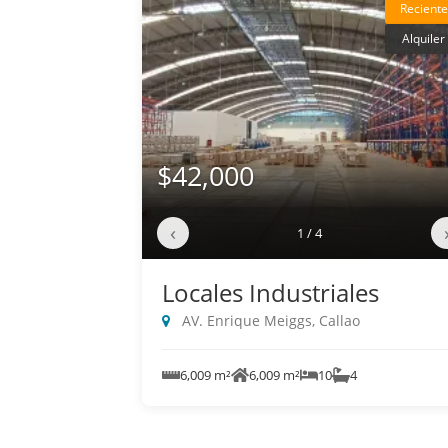
Reciente
Alquiler
$42,000
‹
1 / 4
Locales Industriales
AV. Enrique Meiggs, Callao
6,009 m²
6,009 m²
10
4