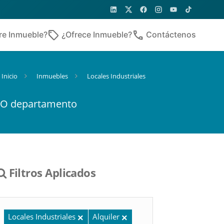
sell
phone
re Inmueble?
¿Ofrece Inmueble?
Contáctenos
Inicio
Inmuebles
Locales Industriales
LAO departamento
Filtros Aplicados
Locales Industriales
Alquiler