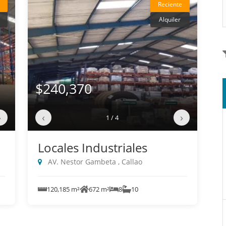
Reciente
Alquiler
$240,370
›
‹
›
1 / 4
Locales Industriales
AV. Nestor Gambeta , Callao
120,185 m²
672 m²
8
10