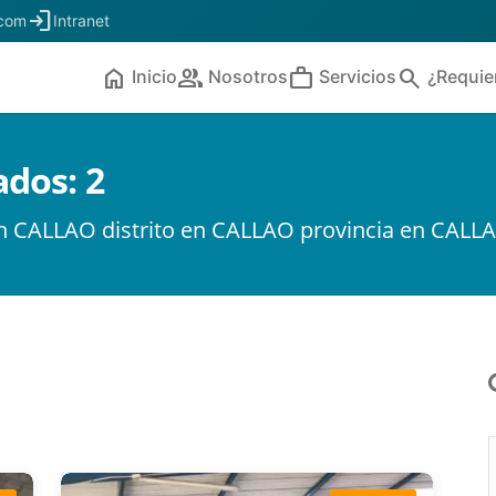
login
.com
Intranet
home
people
work
search
Inicio
Nosotros
Servicios
¿Requie
ados:
2
r en CALLAO distrito en CALLAO provincia en CAL