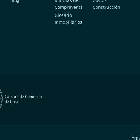
Blog
Minutas de
Costos
Compraventa
Construcción
a
Glosario
Inmobiliarios
Cámara de Comercio
de Lima
menu_book