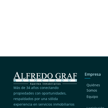
Empresa
Quiénes
Más de 34 años conectando
Somos
propiedades con oportunidades,
Equipo
respaldados por una sólida
experiencia en servicios inmobiliarios