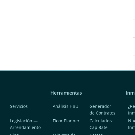
Herramientas
Inm
Servicios
Análisis HBU
Generador
¿Re
de Contratos
In
Legislación —
Floor Planner
Calculadora
Nue
Arrendamiento
Cap Rate
In