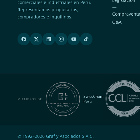
Legislación
comerciales e industriales en Perú.
—
Representamos propietarios,
Compravent
compradores e inquilinos.
Q&A
SwissCham
MIEMBROS DE
Peru
© 1992–
2026
Graf y Asociados S.A.C.