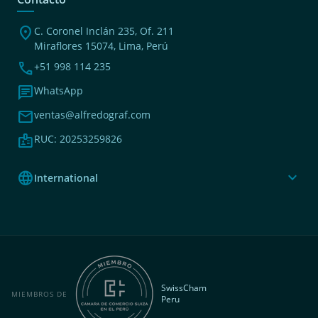
location_on
C. Coronel Inclán 235, Of. 211
Miraflores 15074, Lima, Perú
phone
+51 998 114 235
chat
WhatsApp
mail
ventas@alfredograf.com
badge
RUC: 20253259826
language
expand_more
International
SwissCham
MIEMBROS DE
Peru