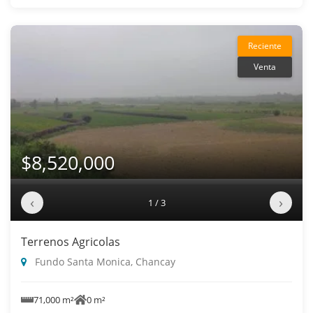
Reciente
Venta
$8,520,000
‹
›
1 / 3
Terrenos Agricolas
Fundo Santa Monica, Chancay
71,000 m²
0 m²