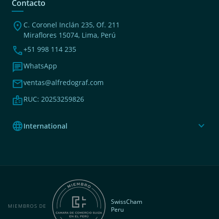
Contacto
location_on
C. Coronel Inclán 235, Of. 211
Miraflores 15074, Lima, Perú
phone
+51 998 114 235
chat
WhatsApp
mail
ventas@alfredograf.com
badge
RUC: 20253259826
language
expand_more
International
SwissCham
MIEMBROS DE
Peru