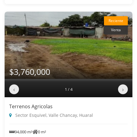
Reciente
Venta
$3,760,000
‹
›
1 / 4
Terrenos Agricolas
Sector Esquivel, Valle Chancay, Huaral
94,000 m²
0 m²