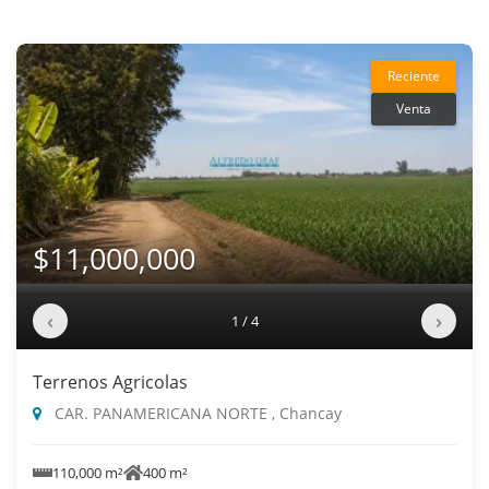
Reciente
Venta
$11,000,000
‹
›
1 / 4
Terrenos Agricolas
CAR. PANAMERICANA NORTE , Chancay
110,000 m²
400 m²