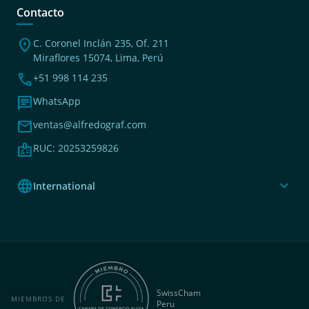
Contacto
location_on
C. Coronel Inclán 235, Of. 211
Miraflores 15074, Lima, Perú
phone
+51 998 114 235
chat
WhatsApp
mail
ventas@alfredograf.com
badge
RUC: 20253259826
language
expand_more
International
SwissCham
MIEMBROS DE
Peru