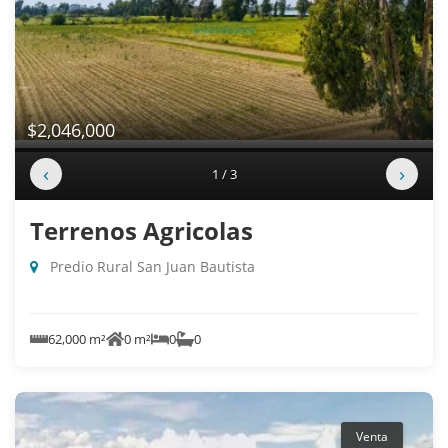
$2,046,000
‹
›
1 / 3
Terrenos Agricolas
Predio Rural San Juan Bautista
62,000 m²
0 m²
0
0
Venta