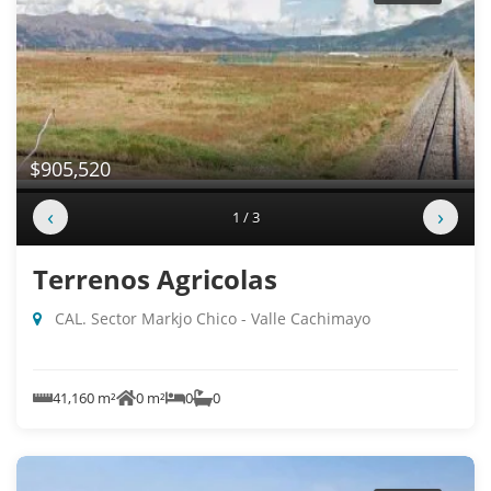
$905,520
‹
›
1 / 3
Terrenos Agricolas
CAL. Sector Markjo Chico - Valle Cachimayo
41,160 m²
0 m²
0
0