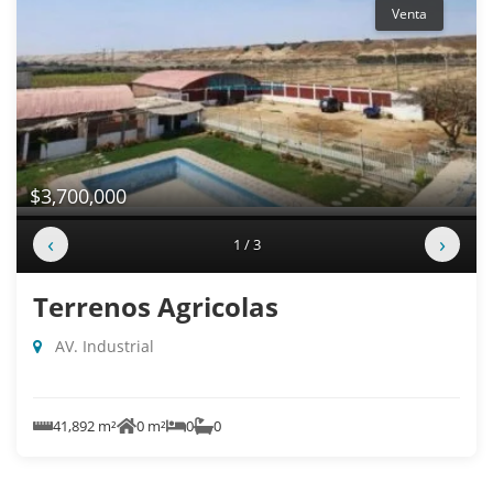
Venta
$3,700,000
‹
›
1 / 3
Terrenos Agricolas
AV. Industrial
41,892 m²
0 m²
0
0